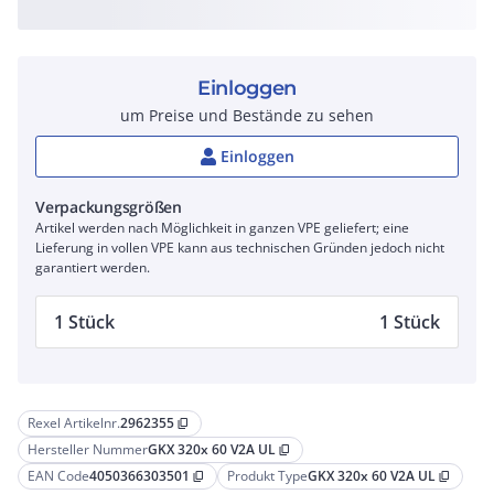
Einloggen
um Preise und Bestände zu sehen
Einloggen
Verpackungsgrößen
Artikel werden nach Möglichkeit in ganzen VPE geliefert; eine
Lieferung in vollen VPE kann aus technischen Gründen jedoch nicht
garantiert werden.
1 Stück
1 Stück
Rexel Artikelnr.
2962355
content_copy
Hersteller Nummer
GKX 320x 60 V2A UL
content_copy
EAN Code
4050366303501
Produkt Type
GKX 320x 60 V2A UL
content_copy
content_copy