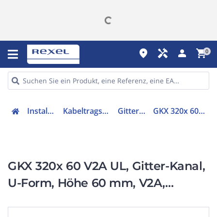
place
handyman
person
shopping_cart
0
Installation
Kabeltragsysteme
Gitterrinne
GKX 320x 60 V2A UL
GKX 320x 60 V2A UL, Gitter-Kanal,
U-Form, Höhe 60 mm, V2A,
320x60x2507 mm