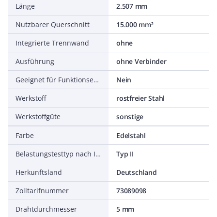
Länge
2.507 mm
Nutzbarer Querschnitt
15.000 mm²
Integrierte Trennwand
ohne
Ausführung
ohne Verbinder
Geeignet für Funktionserhalt
Nein
Werkstoff
rostfreier Stahl
Werkstoffgüte
sonstige
Farbe
Edelstahl
Belastungstesttyp nach IEC 61537
Typ II
Herkunftsland
Deutschland
Zolltarifnummer
73089098
Drahtdurchmesser
5 mm