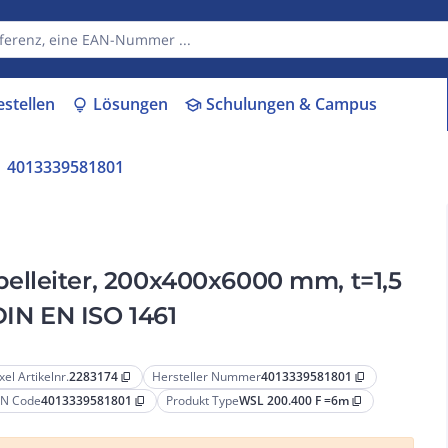
estellen
Lösungen
Schulungen & Campus
lightbulb
school
4013339581801
lleiter, 200x400x6000 mm, t=1,5
DIN EN ISO 1461
xel Artikelnr.
2283174
Hersteller Nummer
4013339581801
content_copy
content_copy
N Code
4013339581801
Produkt Type
WSL 200.400 F =6m
content_copy
content_copy