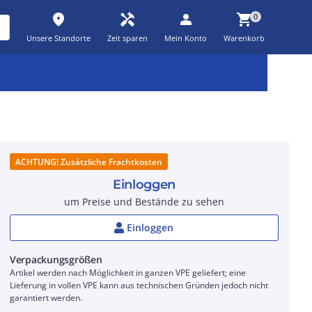
place
handyman
person
shopping_cart
0
Unsere Standorte
Zeit sparen
Mein Konto
Warenkorb
Kernsortiment
Kampagnen
Aktionen
workspace_premium
auto_awesome
percent_discount
ACHTUNG! Zusätzliche Frachtkosten
Einloggen
um Preise und Bestände zu sehen
Einloggen
Verpackungsgrößen
Artikel werden nach Möglichkeit in ganzen VPE geliefert; eine
Lieferung in vollen VPE kann aus technischen Gründen jedoch nicht
garantiert werden.