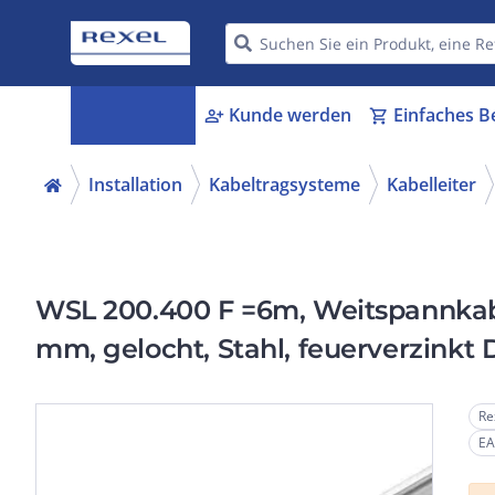
Kategorien
Kunde werden
Einfaches B
menu_book
person_add
shopping_cart
Installation
Kabeltragsysteme
Kabelleiter
WSL 200.400 F =6m, Weitspannkabe
mm, gelocht, Stahl, feuerverzinkt 
Re
EA