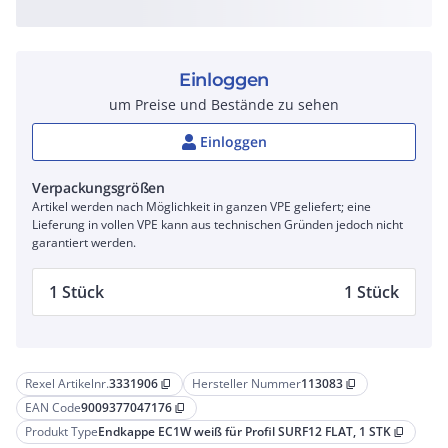
Einloggen
um Preise und Bestände zu sehen
Einloggen
Verpackungsgrößen
Artikel werden nach Möglichkeit in ganzen VPE geliefert; eine
Lieferung in vollen VPE kann aus technischen Gründen jedoch nicht
garantiert werden.
1 Stück
1 Stück
Rexel Artikelnr.
3331906
Hersteller Nummer
113083
content_copy
content_copy
EAN Code
9009377047176
content_copy
Produkt Type
Endkappe EC1W weiß für Profil SURF12 FLAT, 1 STK
content_copy