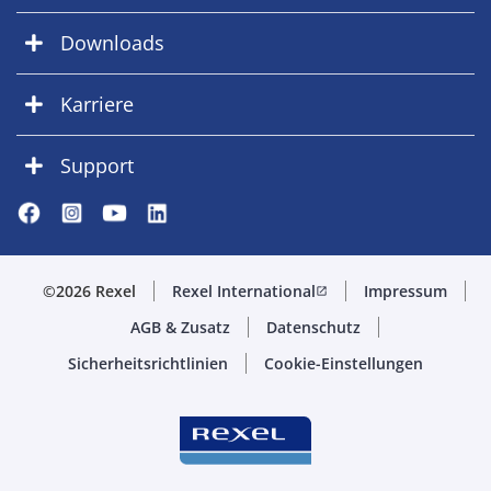
Downloads
Karriere
Support
©2026 Rexel
Rexel International
Impressum
open_in_new
AGB & Zusatz
Datenschutz
Sicherheitsrichtlinien
Cookie-Einstellungen