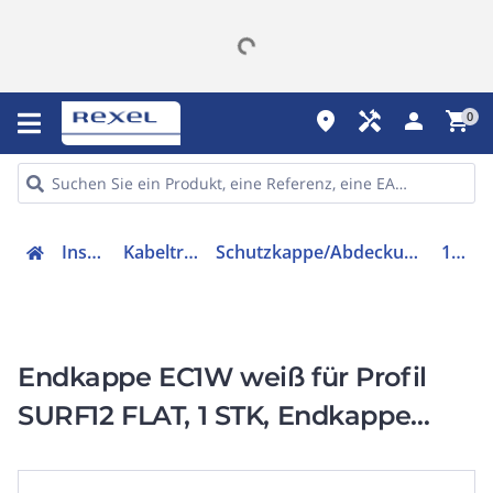
place
handyman
person
shopping_cart
0
Installation
Kabeltragsysteme
Schutzkappe/Abdeckung für Stiel/Profilschiene
113083
Endkappe EC1W weiß für Profil
SURF12 FLAT, 1 STK, Endkappe
EC1W weiß