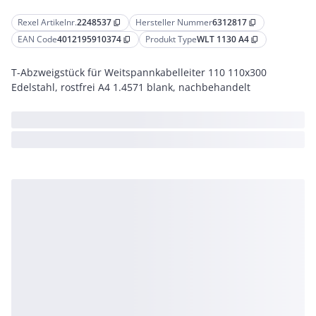
Rexel Artikelnr.
2248537
Hersteller Nummer
6312817
content_copy
content_copy
EAN Code
4012195910374
Produkt Type
WLT 1130 A4
content_copy
content_copy
T-Abzweigstück für Weitspannkabelleiter 110 110x300
Edelstahl, rostfrei A4 1.4571 blank, nachbehandelt