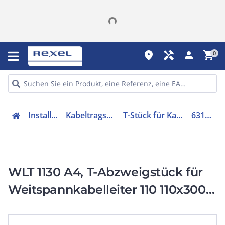
place
handyman
person
shopping_cart
0
Installation
Kabeltragsysteme
T-Stück für Kabelleiter
6312817
WLT 1130 A4, T-Abzweigstück für
Weitspannkabelleiter 110 110x300
Edelstahl, rostfrei A4 1.4571 blank,
nachbehandelt