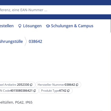
estellen
Lösungen
Schulungen & Campus
lightbulb
school
ührungstülle
038642
xel Artikelnr.
2052330
Hersteller Nummer
038642
content_copy
content_copy
N Code
4015080386421
Produkt Type
KT42
content_copy
content_copy
eltüllen, PG42, IP65