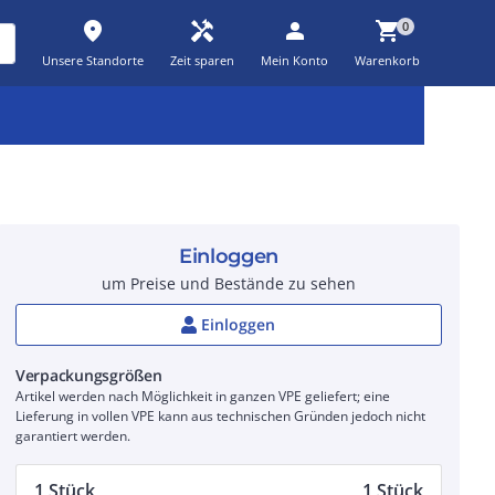
place
handyman
person
shopping_cart
0
Unsere Standorte
Zeit sparen
Mein Konto
Warenkorb
Kernsortiment
Kampagnen
Aktionen
workspace_premium
auto_awesome
percent_discount
Einloggen
um Preise und Bestände zu sehen
Einloggen
Verpackungsgrößen
Artikel werden nach Möglichkeit in ganzen VPE geliefert; eine
Lieferung in vollen VPE kann aus technischen Gründen jedoch nicht
garantiert werden.
1 Stück
1 Stück