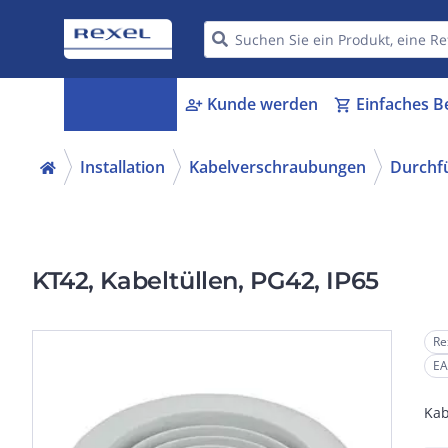
Kategorien
Kunde werden
Einfaches B
menu_book
person_add
shopping_cart
Installation
Kabelverschraubungen
Durchf
KT42, Kabeltüllen, PG42, IP65
Re
EA
Kab