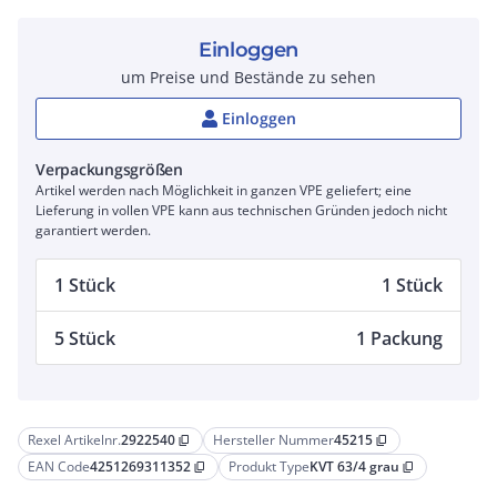
Einloggen
um Preise und Bestände zu sehen
Einloggen
Verpackungsgrößen
Artikel werden nach Möglichkeit in ganzen VPE geliefert; eine
Lieferung in vollen VPE kann aus technischen Gründen jedoch nicht
garantiert werden.
1 Stück
1 Stück
5 Stück
1 Packung
Rexel Artikelnr.
2922540
Hersteller Nummer
45215
content_copy
content_copy
EAN Code
4251269311352
Produkt Type
KVT 63/4 grau
content_copy
content_copy