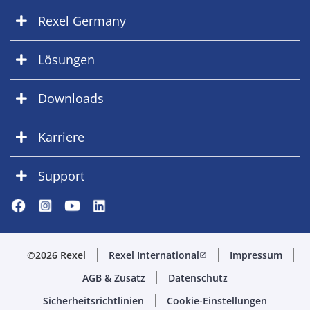
Rexel Germany
Lösungen
Downloads
Karriere
Support
©2026 Rexel
Rexel International
Impressum
open_in_new
AGB & Zusatz
Datenschutz
Sicherheitsrichtlinien
Cookie-Einstellungen