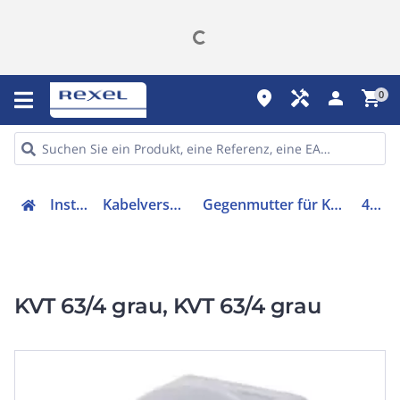
place
handyman
person
shopping_cart
0
Installation
Kabelverschraubungen
Gegenmutter für Kabelverschraubung
45215
KVT 63/4 grau, KVT 63/4 grau