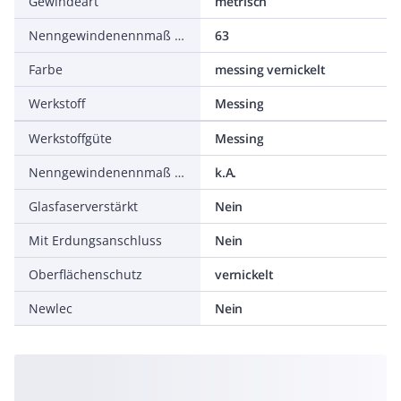
Gewindeart
metrisch
Nenngewindenennmaß metrisch/PG
63
Farbe
messing vernickelt
Werkstoff
Messing
Werkstoffgüte
Messing
Nenngewindenennmaß in Zoll NPT/Gasrohrgewinde
k.A.
Glasfaserverstärkt
Nein
Mit Erdungsanschluss
Nein
Oberflächenschutz
vernickelt
Newlec
Nein