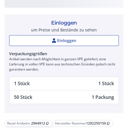
Einloggen
um Preise und Bestände zu sehen
Einloggen
Verpackungsgrößen
Artikel werden nach Möglichkeit in ganzen VPE geliefert; eine
Lieferung in vollen VPE kann aus technischen Gründen jedoch nicht
garantiert werden.
1 Stück
1 Stück
50 Stück
1 Packung
Rexel Artikelnr.
2964912
Hersteller Nummer
1292250150
content_copy
content_copy