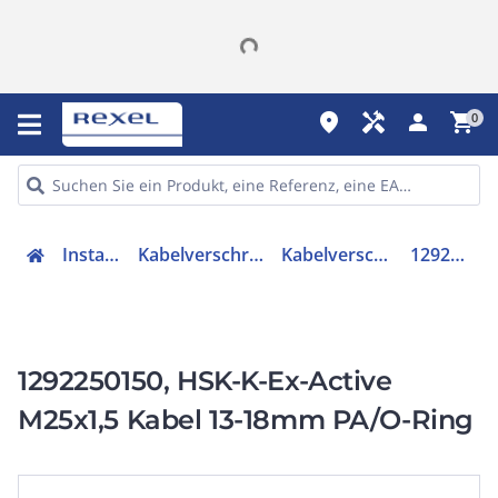
place
handyman
person
shopping_cart
0
Installation
Kabelverschraubungen
Kabelverschraubung
1292250150
1292250150, HSK-K-Ex-Active
M25x1,5 Kabel 13-18mm PA/O-Ring