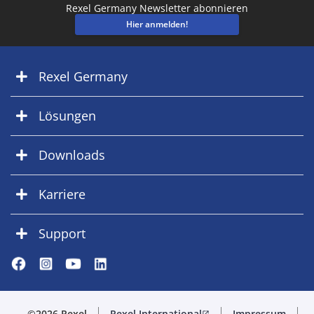
Rexel Germany Newsletter abonnieren
Hier anmelden!
Rexel Germany
Lösungen
Downloads
Karriere
Support
©2026 Rexel
Rexel International
Impressum
open_in_new