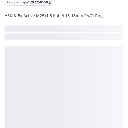
Produkt Type
1292250150
content_copy
HSK-K-Ex-Active M25x1,5 Kabel 13-18mm PA/O-Ring