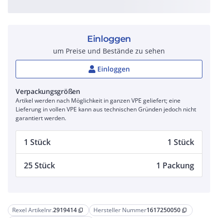
Einloggen
um Preise und Bestände zu sehen
Einloggen
Verpackungsgrößen
Artikel werden nach Möglichkeit in ganzen VPE geliefert; eine
Lieferung in vollen VPE kann aus technischen Gründen jedoch nicht
garantiert werden.
1 Stück
1 Stück
25 Stück
1 Packung
Rexel Artikelnr.
2919414
Hersteller Nummer
1617250050
content_copy
content_copy