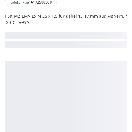
Produkt Type
1617250050
content_copy
HSK-MZ-EMV-Ex M 25 x 1,5 für Kabel 13-17 mm aus Ms vern. /
-20°C - +95°C