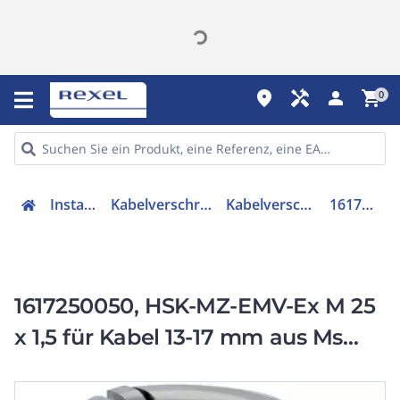
place
handyman
person
shopping_cart
0
Installation
Kabelverschraubungen
Kabelverschraubung
1617250050
1617250050, HSK-MZ-EMV-Ex M 25
x 1,5 für Kabel 13-17 mm aus Ms
vern. / -20°C - +95°C