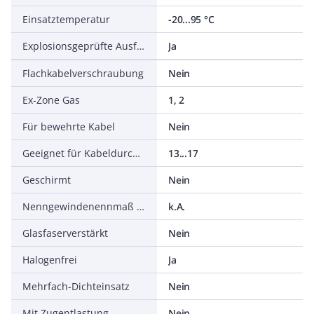
Einsatztemperatur
-20...95 °C
Explosionsgeprüfte Ausführung
Ja
Flachkabelverschraubung
Nein
Ex-Zone Gas
1, 2
Für bewehrte Kabel
Nein
Geeignet für Kabeldurchmesser
13...17
Geschirmt
Nein
Nenngewindenennmaß in Zoll NPT/Gasrohrgewinde
k.A.
Glasfaserverstärkt
Nein
Halogenfrei
Ja
Mehrfach-Dichteinsatz
Nein
Mit Zugentlastung
Nein