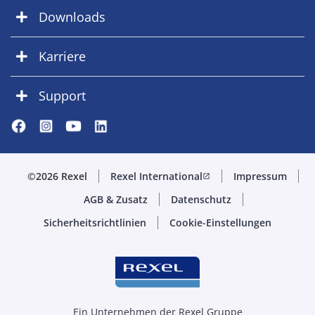
Downloads
Karriere
Support
©2026 Rexel
Rexel International
Impressum
open_in_new
AGB & Zusatz
Datenschutz
Sicherheitsrichtlinien
Cookie-Einstellungen
Ein Unternehmen der Rexel Gruppe