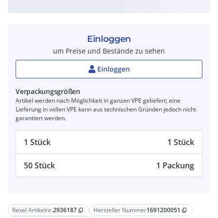
Einloggen
um Preise und Bestände zu sehen
Einloggen
Verpackungsgrößen
Artikel werden nach Möglichkeit in ganzen VPE geliefert; eine
Lieferung in vollen VPE kann aus technischen Gründen jedoch nicht
garantiert werden.
1 Stück
1 Stück
50 Stück
1 Packung
Rexel Artikelnr.
2936187
Hersteller Nummer
1691200051
content_copy
content_copy