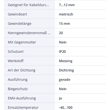
Geeignet für Kabeldurchmesser
7...12 mm
Gewindeart
metrisch
Gewindelänge
15 mm
Nenngewindenennmaß metrisch/PG
20
Mit Gegenmutter
Nein
Schutzart
IP20
Werkstoff
Messing
Art der Dichtung
Dichtring
Ausführung
gerade
Biegeschutz
Nein
EMV-Ausführung
Ja
Einsatztemperatur
-40...100