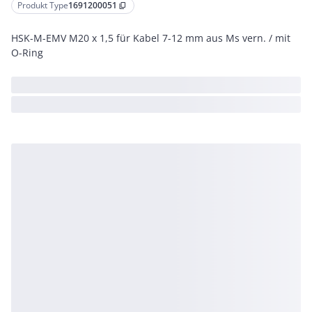
Produkt Type
1691200051
content_copy
HSK-M-EMV M20 x 1,5 für Kabel 7-12 mm aus Ms vern. / mit
O-Ring