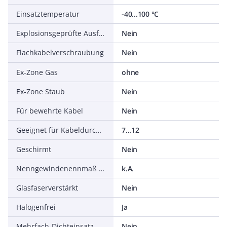
Einsatztemperatur
-40...100 °C
Explosionsgeprüfte Ausführung
Nein
Flachkabelverschraubung
Nein
Ex-Zone Gas
ohne
Ex-Zone Staub
Nein
Für bewehrte Kabel
Nein
Geeignet für Kabeldurchmesser
7...12
Geschirmt
Nein
Nenngewindenennmaß in Zoll NPT/Gasrohrgewinde
k.A.
Glasfaserverstärkt
Nein
Halogenfrei
Ja
Mehrfach-Dichteinsatz
Nein