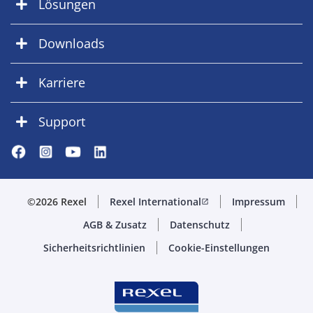
Lösungen
Downloads
Karriere
Support
©2026 Rexel
Rexel International
Impressum
open_in_new
AGB & Zusatz
Datenschutz
Sicherheitsrichtlinien
Cookie-Einstellungen