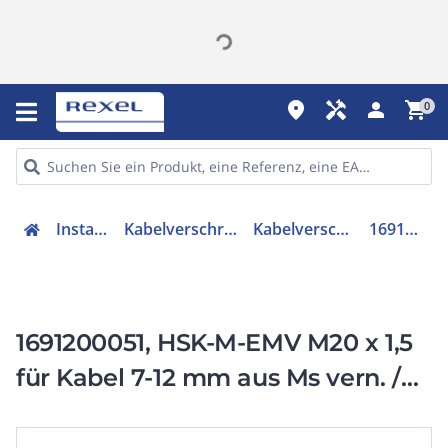
place
handyman
person
shopping_cart
0
Installation
Kabelverschraubungen
Kabelverschraubung
1691200051
1691200051, HSK-M-EMV M20 x 1,5
für Kabel 7-12 mm aus Ms vern. /
mit O-Ring