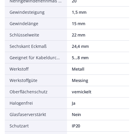
Nenngewindenennmaß metrisch/PG
20
Gewindesteigung
1,5 mm
Gewindelänge
15 mm
Schlüsselweite
22 mm
Sechskant Eckmaß
24,4 mm
Geeignet für Kabeldurchmesser
5...8 mm
Werkstoff
Metall
Werkstoffgüte
Messing
Oberflächenschutz
vernickelt
Halogenfrei
Ja
Glasfaserverstärkt
Nein
Schutzart
IP20