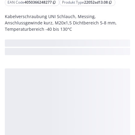
EAN Code
4050366248277
Produkt Type
22052sd13.08
content_copy
content_copy
Kabelverschraubung UNI Schlauch, Messing,
Anschlussgewinde kurz, M20x1,5 Dichtbereich 5-8 mm,
Temperaturbereich -40 bis 130°C