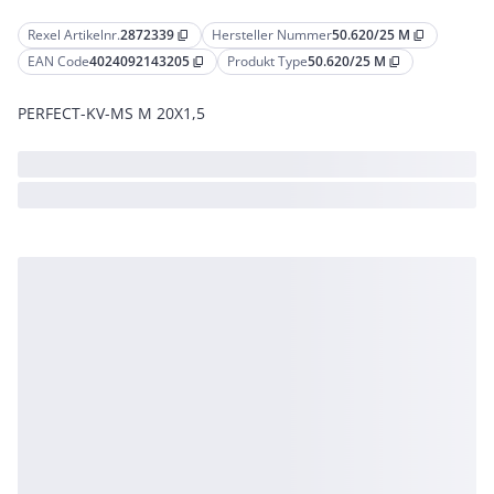
Rexel Artikelnr.
2872339
Hersteller Nummer
50.620/25 M
content_copy
content_copy
EAN Code
4024092143205
Produkt Type
50.620/25 M
content_copy
content_copy
PERFECT-KV-MS M 20X1,5