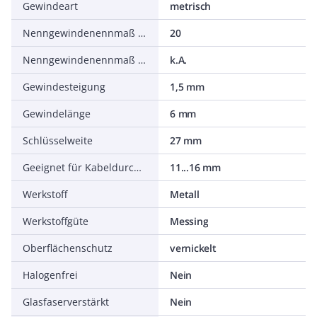
Gewindeart
metrisch
Nenngewindenennmaß metrisch/PG
20
Nenngewindenennmaß in Zoll NPT/Gasrohrgewinde
k.A.
Gewindesteigung
1,5 mm
Gewindelänge
6 mm
Schlüsselweite
27 mm
Geeignet für Kabeldurchmesser
11...16 mm
Werkstoff
Metall
Werkstoffgüte
Messing
Oberflächenschutz
vernickelt
Halogenfrei
Nein
Glasfaserverstärkt
Nein