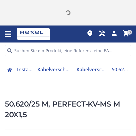
place
handyman
person
shopping_cart
0
Installation
Kabelverschraubungen
Kabelverschraubung
50.620/25 M
50.620/25 M, PERFECT-KV-MS M
20X1,5