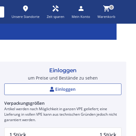
place
handyman
person
shopping_cart
0
Unsere Standorte
Zeit sparen
Mein Konto
Warenkorb
Kernsortiment
Kampagnen
Aktionen
workspace_premium
auto_awesome
percent_discount
Einloggen
um Preise und Bestände zu sehen
Einloggen
Verpackungsgrößen
Artikel werden nach Möglichkeit in ganzen VPE geliefert; eine
Lieferung in vollen VPE kann aus technischen Gründen jedoch nicht
garantiert werden.
1 Stück
1 Stück