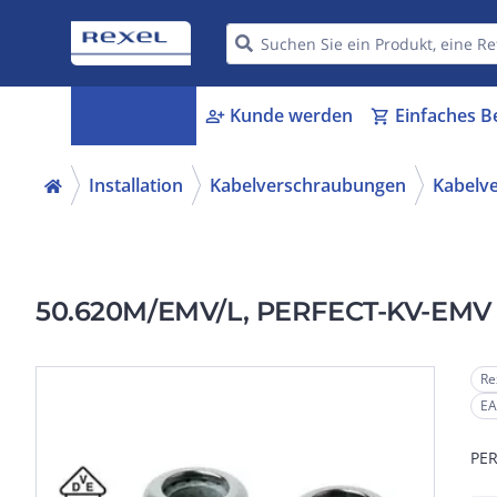
Kategorien
Kunde werden
Einfaches B
menu_book
person_add
shopping_cart
Installation
Kabelverschraubungen
Kabelv
50.620M/EMV/L, PERFECT-KV-EMV 
Re
EA
PER