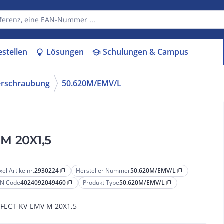
estellen
Lösungen
Schulungen & Campus
lightbulb
school
erschraubung
50.620M/EMV/L
M 20X1,5
xel Artikelnr.
2930224
Hersteller Nummer
50.620M/EMV/L
content_copy
content_copy
N Code
4024092049460
Produkt Type
50.620M/EMV/L
content_copy
content_copy
FECT-KV-EMV M 20X1,5