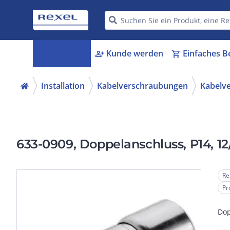
Kategorien
Kunde werden
Einfaches B
menu_book
person_add
shopping_cart
Installation
Kabelverschraubungen
Kabelv
633-0909, Doppelanschluss, P14, 12/
Re
Pr
Dop