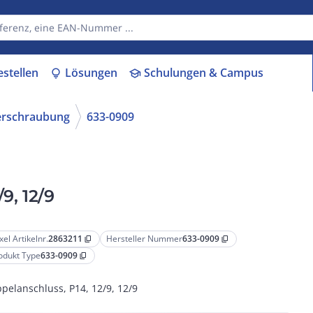
estellen
Lösungen
Schulungen & Campus
lightbulb
school
erschraubung
633-0909
9, 12/9
xel Artikelnr.
2863211
Hersteller Nummer
633-0909
content_copy
content_copy
odukt Type
633-0909
content_copy
pelanschluss, P14, 12/9, 12/9