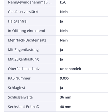
Nenngewindenennmaß in Zoll NPT/Gasrohrgewinde
k.A.
Glasfaserverstärkt
Nein
Halogenfrei
Ja
In Öffnung einrastend
Nein
Mehrfach-Dichteinsatz
Nein
Mit Zugentlastung
Ja
Mit Zugentlastung
Ja
Oberflächenschutz
unbehandelt
RAL-Nummer
9.005
Schlagfest
Ja
Schlüsselweite
36 mm
Sechskant Eckmaß
40 mm