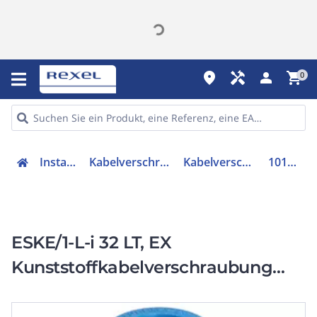
place
handyman
person
shopping_cart
0
Installation
Kabelverschraubungen
Kabelverschraubung
10103457
ESKE/1-L-i 32 LT, EX
Kunststoffkabelverschraubung
M32, LowTemp, lang,
Eigensicherheit