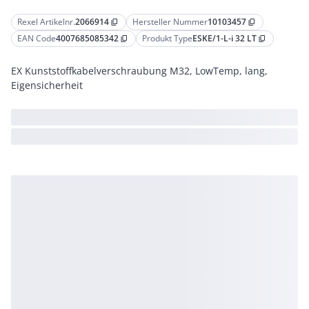
Rexel Artikelnr.
2066914
Hersteller Nummer
10103457
content_copy
content_copy
EAN Code
4007685085342
Produkt Type
ESKE/1-L-i 32 LT
content_copy
content_copy
EX Kunststoffkabelverschraubung M32, LowTemp, lang,
Eigensicherheit