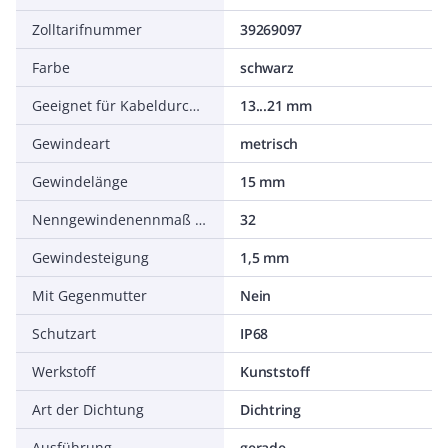
Zolltarifnummer
39269097
Farbe
schwarz
Geeignet für Kabeldurchmesser
13...21 mm
Gewindeart
metrisch
Gewindelänge
15 mm
Nenngewindenennmaß metrisch/PG
32
Gewindesteigung
1,5 mm
Mit Gegenmutter
Nein
Schutzart
IP68
Werkstoff
Kunststoff
Art der Dichtung
Dichtring
Ausführung
gerade