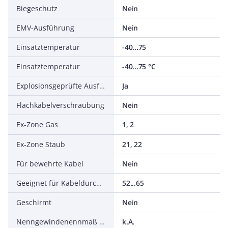
Biegeschutz
Nein
EMV-Ausführung
Nein
Einsatztemperatur
-40...75
Einsatztemperatur
-40...75 °C
Explosionsgeprüfte Ausführung
Ja
Flachkabelverschraubung
Nein
Ex-Zone Gas
1, 2
Ex-Zone Staub
21, 22
Für bewehrte Kabel
Nein
Geeignet für Kabeldurchmesser
52...65
Geschirmt
Nein
Nenngewindenennmaß in Zoll NPT/Gasrohrgewinde
k.A.