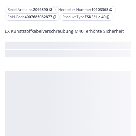
Rexel Artikelnr.
2066890
Hersteller Nummer
10103368
content_copy
content_copy
EAN Code
4007685082877
Produkt Type
ESKE/1-e 40
content_copy
content_copy
EX Kunststoffkabelverschraubung M40, erhöhte Sicherheit