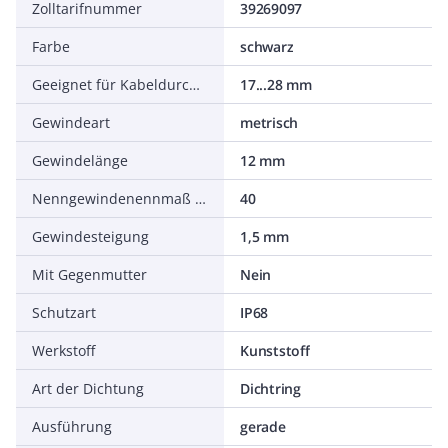
Zolltarifnummer
39269097
Farbe
schwarz
Geeignet für Kabeldurchmesser
17...28 mm
Gewindeart
metrisch
Gewindelänge
12 mm
Nenngewindenennmaß metrisch/PG
40
Gewindesteigung
1,5 mm
Mit Gegenmutter
Nein
Schutzart
IP68
Werkstoff
Kunststoff
Art der Dichtung
Dichtring
Ausführung
gerade