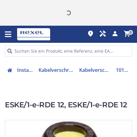
place
handyman
person
shopping_cart
0
Installation
Kabelverschraubungen
Kabelverschraubung
10103396
ESKE/1-e-RDE 12, ESKE/1-e-RDE 12