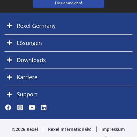
Hier anmelden!
Rexel Germany
Lösungen
Downloads
Karriere
Support
©2026 Rexel
Rexel International
Impressum
open_in_new