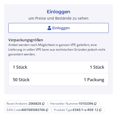
Einloggen
um Preise und Bestände zu sehen
Einloggen
Verpackungsgrößen
Artikel werden nach Möglichkeit in ganzen VPE geliefert; eine
Lieferung in vollen VPE kann aus technischen Gründen jedoch nicht
garantiert werden.
1 Stück
1 Stück
50 Stück
1 Packung
Rexel Artikelnr.
2066826
Hersteller Nummer
10103396
content_copy
content_copy
EAN Code
4007685083706
Produkt Type
ESKE/1-e-RDE 12
content_copy
content_copy