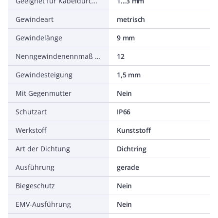
Geeignet für Kabeldurchmesser
1...3 mm
Gewindeart
metrisch
Gewindelänge
9 mm
Nenngewindenennmaß metrisch/PG
12
Gewindesteigung
1,5 mm
Mit Gegenmutter
Nein
Schutzart
IP66
Werkstoff
Kunststoff
Art der Dichtung
Dichtring
Ausführung
gerade
Biegeschutz
Nein
EMV-Ausführung
Nein