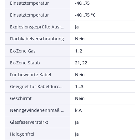
Einsatztemperatur
-40...75
Einsatztemperatur
-40...75 °C
Explosionsgeprüfte Ausführung
Ja
Flachkabelverschraubung
Nein
Ex-Zone Gas
1, 2
Ex-Zone Staub
21, 22
Für bewehrte Kabel
Nein
Geeignet für Kabeldurchmesser
1...3
Geschirmt
Nein
Nenngewindenennmaß in Zoll NPT/Gasrohrgewinde
k.A.
Glasfaserverstärkt
Ja
Halogenfrei
Ja