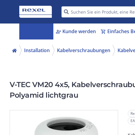
Kategorien
Kunde werden
Einfaches B
menu_book
person_add
shopping_cart
Installation
Kabelverschraubungen
Kabelv
V-TEC VM20 4x5, Kabelverschraub
Polyamid lichtgrau
Re
EA
Kab