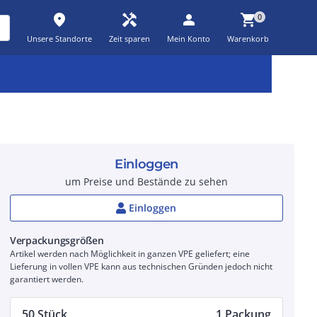
place
handyman
person
shopping_cart
0
Unsere Standorte
Zeit sparen
Mein Konto
Warenkorb
Kernsortiment
Kampagnen
Aktionen
workspace_premium
auto_awesome
percent_discount
Einloggen
um Preise und Bestände zu sehen
Einloggen
Verpackungsgrößen
Artikel werden nach Möglichkeit in ganzen VPE geliefert; eine
Lieferung in vollen VPE kann aus technischen Gründen jedoch nicht
garantiert werden.
50 Stück
1 Packung