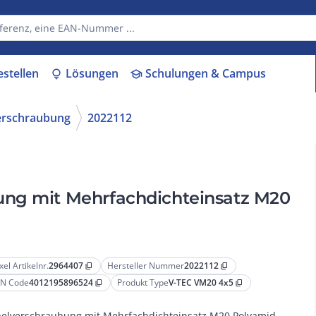
estellen
Lösungen
Schulungen & Campus
lightbulb
school
erschraubung
2022112
ung mit Mehrfachdichteinsatz M20
xel Artikelnr.
2964407
Hersteller Nummer
2022112
content_copy
content_copy
N Code
4012195896524
Produkt Type
V-TEC VM20 4x5
content_copy
content_copy
elverschraubung mit Mehrfachdichteinsatz M20 Polyamid