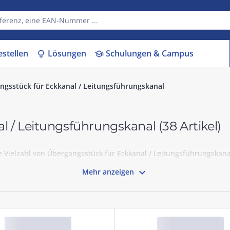
estellen
Lösungen
Schulungen & Campus
lightbulb
school
ngsstück für Eckkanal / Leitungsführungskanal
l / Leitungsführungskanal
(38 Artikel)
Vielzahl von Übergangsstück für Eckkanal / Leitungsführungskanal.

Mehr anzeigen