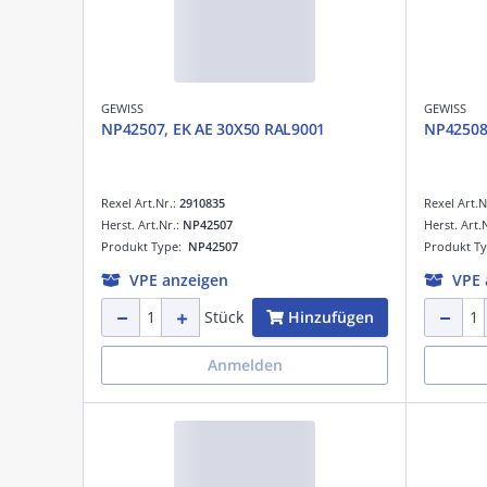
GEWISS
GEWISS
NP42507, EK AE 30X50 RAL9001
NP42508
Rexel Art.Nr.:
2910835
Rexel Art.N
Herst. Art.Nr.:
NP42507
Herst. Art.
Produkt Type:
NP42507
Produkt T
VPE anzeigen
VPE 
Hinzufügen
Stück
Anmelden