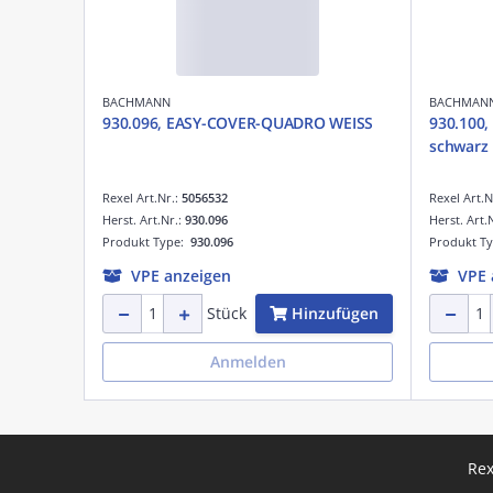
BACHMANN
BACHMAN
930.096, EASY-COVER-QUADRO WEISS
930.100,
schwarz
Rexel Art.Nr.:
5056532
Rexel Art.N
Herst. Art.Nr.:
930.096
Herst. Art.
Produkt Type:
930.096
Produkt T
VPE anzeigen
VPE 
Hinzufügen
Stück
Anmelden
Rex