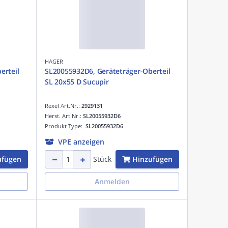
HAGER
erteil
SL20055932D6, Geräteträger-Oberteil
SL 20x55 D Sucupir
Rexel Art.Nr.:
2929131
Herst. Art.Nr.:
SL20055932D6
Produkt Type:
SL20055932D6
VPE anzeigen
ufügen
Hinzufügen
Stück
Anmelden