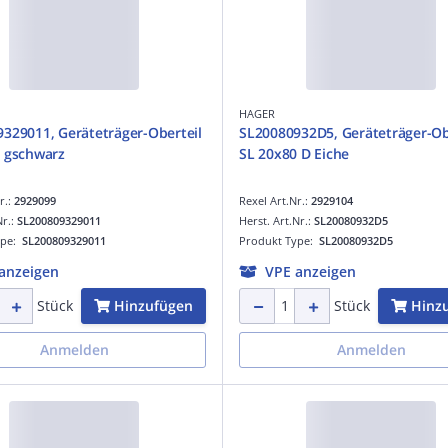
HAGER
329011, Geräteträger-Oberteil
SL20080932D5, Geräteträger-Ob
 gschwarz
SL 20x80 D Eiche
r.:
2929099
Rexel Art.Nr.:
2929104
Nr.:
SL200809329011
Herst. Art.Nr.:
SL20080932D5
ype:
SL200809329011
Produkt Type:
SL20080932D5
anzeigen
VPE anzeigen
Hinzufügen
Hinz
Stück
Stück
Anmelden
Anmelden