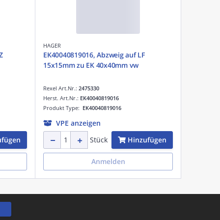
HAGER
Z
EK40040819016, Abzweig auf LF
15x15mm zu EK 40x40mm vw
Rexel Art.Nr.:
2475330
Herst. Art.Nr.:
EK40040819016
Produkt Type:
EK40040819016
VPE anzeigen
ufügen
Hinzufügen
Stück
Anmelden