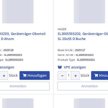
HAGER
32D3, Geräteträger-Oberteil
SL20055932D2, Geräteträger-Ob
 D Ahorn
SL 20x55 D Buche
r.:
2929128
Rexel Art.Nr.:
2929127
Nr.:
SL20055932D3
Herst. Art.Nr.:
SL20055932D2
ype:
SL20055932D3
Produkt Type:
SL20055932D2
anzeigen
VPE anzeigen
Hinzufügen
Hinz
Stück
Stück
Anmelden
Anmelden