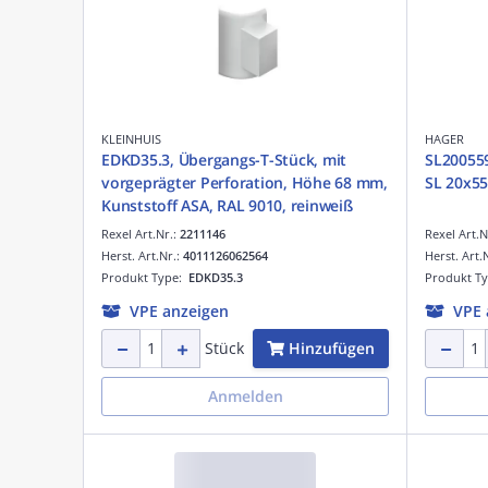
KLEINHUIS
HAGER
EDKD35.3, Übergangs-T-Stück, mit
SL200559
vorgeprägter Perforation, Höhe 68 mm,
SL 20x55
Kunststoff ASA, RAL 9010, reinweiß
Rexel Art.Nr.:
2211146
Rexel Art.N
Herst. Art.Nr.:
4011126062564
Herst. Art.
Produkt Type:
EDKD35.3
Produkt T
VPE anzeigen
VPE 
Hinzufügen
Stück
Anmelden