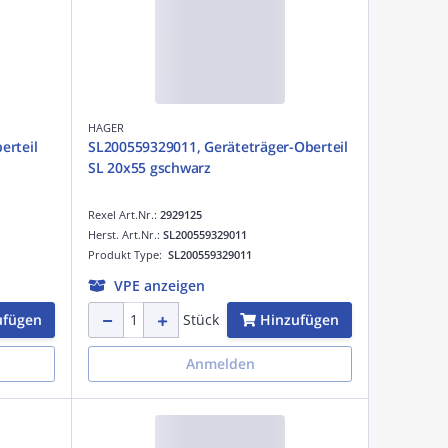
HAGER
erteil
SL200559329011, Geräteträger-Oberteil
SL 20x55 gschwarz
Rexel Art.Nr.:
2929125
Herst. Art.Nr.:
SL200559329011
Produkt Type:
SL200559329011
VPE anzeigen
ufügen
Hinzufügen
Stück
Anmelden