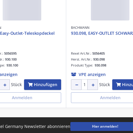
N
BACHMANN
 Easy-Outlet-Teleskopdeckel
930.098, EASY-OUTLET SCHWAR
r.:
5056595
Rexel Art.Nr.:
5056405
Nr.:
930.100
Herst. Art.Nr.:
930.098
ype:
930.100
Produkt Type:
930.098
anzeigen
VPE anzeigen
Hinzufügen
Hinz
Stück
Stück
Anmelden
Anmelden
el Germany Newsletter abonnieren
Hier anmelden!