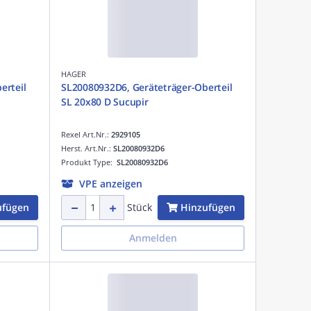
HAGER
erteil
SL20080932D6, Geräteträger-Oberteil
SL 20x80 D Sucupir
Rexel Art.Nr.:
2929105
Herst. Art.Nr.:
SL20080932D6
Produkt Type:
SL20080932D6
VPE anzeigen
ufügen
Hinzufügen
Stück
Anmelden