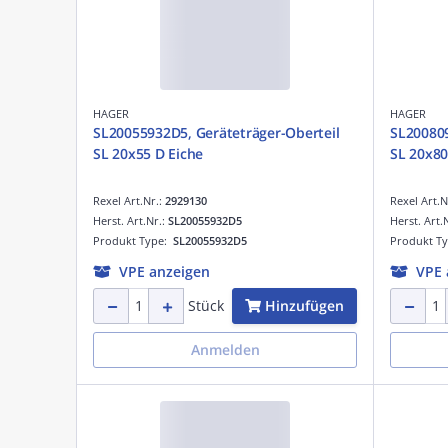
HAGER
HAGER
SL20055932D5, Geräteträger-Oberteil
SL200809
SL 20x55 D Eiche
SL 20x80
Rexel Art.Nr.:
2929130
Rexel Art.N
Herst. Art.Nr.:
SL20055932D5
Herst. Art.
Produkt Type:
SL20055932D5
Produkt T
VPE anzeigen
VPE 
Hinzufügen
Stück
Anmelden