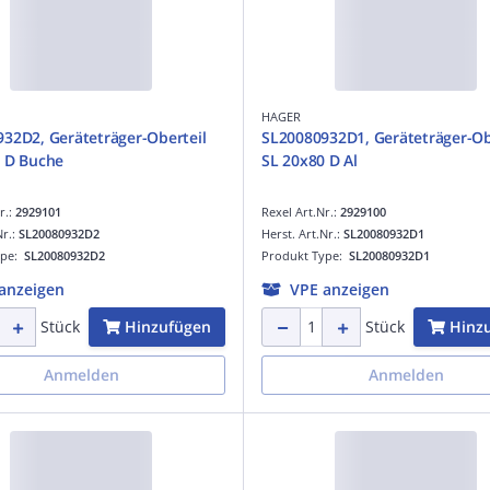
HAGER
32D2, Geräteträger-Oberteil
SL20080932D1, Geräteträger-Ob
 D Buche
SL 20x80 D Al
r.:
2929101
Rexel Art.Nr.:
2929100
Nr.:
SL20080932D2
Herst. Art.Nr.:
SL20080932D1
ype:
SL20080932D2
Produkt Type:
SL20080932D1
anzeigen
VPE anzeigen
Hinzufügen
Hinz
Stück
Stück
Anmelden
Anmelden