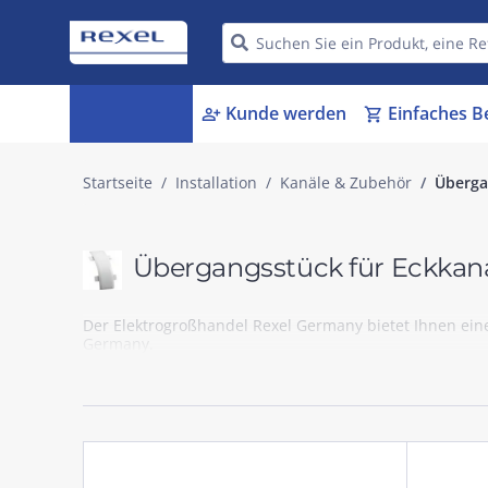
Kategorien
Kunde werden
Einfaches B
menu_book
person_add
shopping_cart
Startseite
Installation
Kanäle & Zubehör
Überga
Übergangsstück für Eckkana
Der Elektrogroßhandel Rexel Germany bietet Ihnen eine 
Germany.