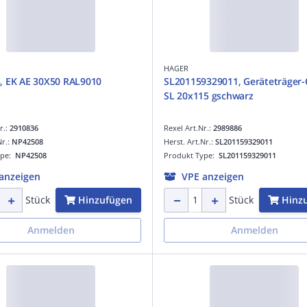
HAGER
, EK AE 30X50 RAL9010
SL201159329011, Geräteträger-
SL 20x115 gschwarz
r.:
2910836
Rexel Art.Nr.:
2989886
Nr.:
NP42508
Herst. Art.Nr.:
SL201159329011
ype:
NP42508
Produkt Type:
SL201159329011
anzeigen
VPE anzeigen
Hinzufügen
Hinz
Stück
Stück
Anmelden
Anmelden