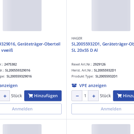
HAGER
329016, Geräteträger-Oberteil
SL20055932D1, Geräteträger-Ob
 vweiß
SL 20x55 D Al
r.:
2475382
Rexel Art.Nr.:
2929126
Nr.:
SL200559329016
Herst. Art.Nr.:
SL20055932D1
ype:
SL200559329016
Produkt Type:
SL20055932D1
anzeigen
VPE anzeigen
Hinzufügen
Hinz
Stück
Stück
Anmelden
Anmelden