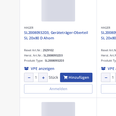
HAGER
HAGER
SL20080932D3, Geräteträger-Oberteil
SL200809
SL 20x80 D Ahorn
SL 20x80
Rexel Art.Nr.:
2929102
Rexel Art.N
Herst. Art.Nr.:
SL20080932D3
Herst. Art.
Produkt Type:
SL20080932D3
Produkt T
VPE anzeigen
VPE 
Hinzufügen
Stück
Anmelden