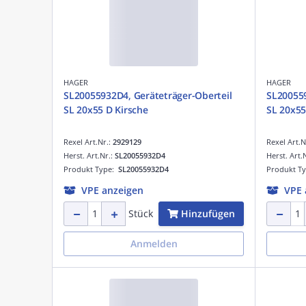
HAGER
HAGER
SL20055932D4, Geräteträger-Oberteil
SL200559
SL 20x55 D Kirsche
SL 20x55
Rexel Art.Nr.:
2929129
Rexel Art.N
Herst. Art.Nr.:
SL20055932D4
Herst. Art.
Produkt Type:
SL20055932D4
Produkt T
VPE anzeigen
VPE 
Hinzufügen
Stück
Anmelden