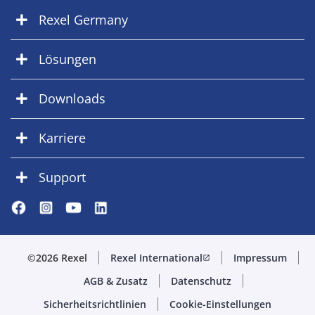
Rexel Germany
Lösungen
Downloads
Karriere
Support
©2026 Rexel
Rexel International
Impressum
open_in_new
AGB & Zusatz
Datenschutz
Sicherheitsrichtlinien
Cookie-Einstellungen