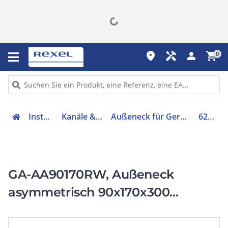
place
handyman
person
shopping_cart
0
Installation
Kanäle & Zubehör
Außeneck für Geräteeinbaukanal
6279510
GA-AA90170RW, Außeneck
asymmetrisch 90x170x300
Aluminium reinweiß RAL 9010