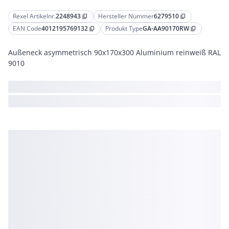
Rexel Artikelnr.
2248943
Hersteller Nummer
6279510
content_copy
content_copy
EAN Code
4012195769132
Produkt Type
GA-AA90170RW
content_copy
content_copy
Außeneck asymmetrisch 90x170x300 Aluminium reinweiß RAL
9010