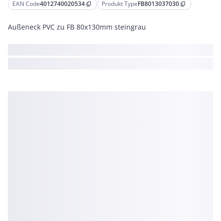
EAN Code
4012740020534
Produkt Type
FB8013037030
content_copy
content_copy
Außeneck PVC zu FB 80x130mm steingrau