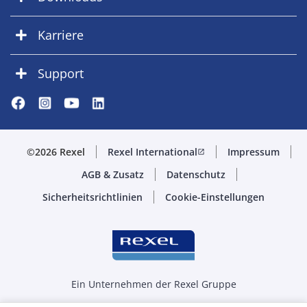
Karriere
Support
©2026 Rexel
Rexel International
Impressum
open_in_new
AGB & Zusatz
Datenschutz
Sicherheitsrichtlinien
Cookie-Einstellungen
Ein Unternehmen der Rexel Gruppe