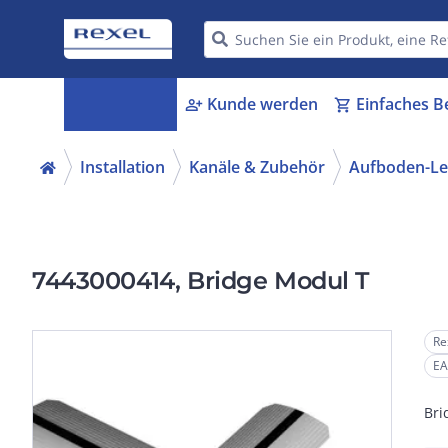
Kategorien
Kunde werden
Einfaches B
menu_book
person_add
shopping_cart
Installation
Kanäle & Zubehör
Aufboden-Le
7443000414, Bridge Modul T
Re
EA
Bri