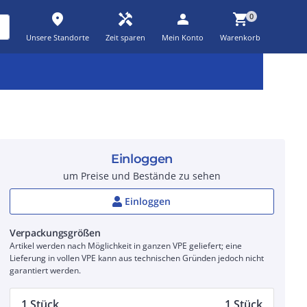
place
handyman
person
shopping_cart
0
Unsere Standorte
Zeit sparen
Mein Konto
Warenkorb
Kernsortiment
Kampagnen
Aktionen
workspace_premium
auto_awesome
percent_discount
Einloggen
um Preise und Bestände zu sehen
Einloggen
Verpackungsgrößen
Artikel werden nach Möglichkeit in ganzen VPE geliefert; eine
Lieferung in vollen VPE kann aus technischen Gründen jedoch nicht
garantiert werden.
1 Stück
1 Stück