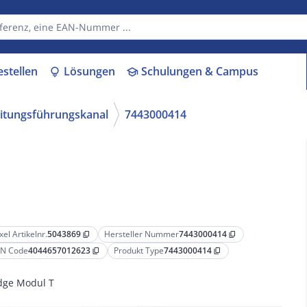
estellen
Lösungen
Schulungen & Campus
lightbulb
school
itungsführungskanal
7443000414
xel Artikelnr.
5043869
Hersteller Nummer
7443000414
content_copy
content_copy
N Code
4044657012623
Produkt Type
7443000414
content_copy
content_copy
dge Modul T