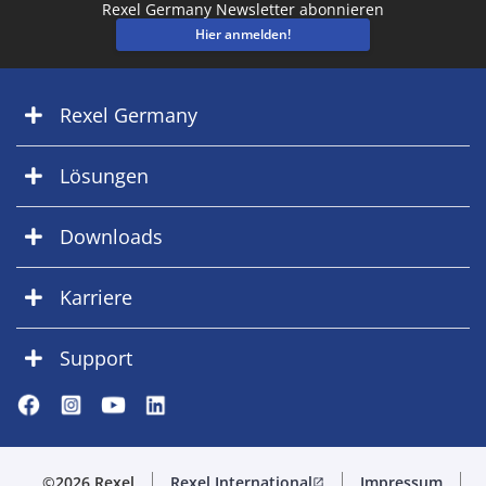
Rexel Germany Newsletter abonnieren
Hier anmelden!
Rexel Germany
Lösungen
Downloads
Karriere
Support
©2026 Rexel
Rexel International
Impressum
open_in_new