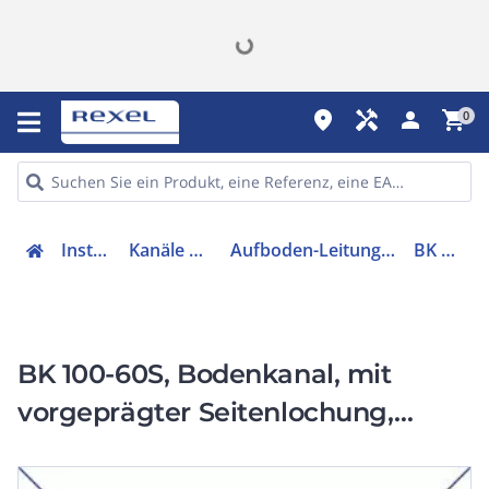
place
handyman
person
shopping_cart
0
Installation
Kanäle & Zubehör
Aufboden-Leitungsführungskanal
BK 100-60S
BK 100-60S, Bodenkanal, mit
vorgeprägter Seitenlochung,
sendzimir-feuerverz., nach DIN EN
10346,