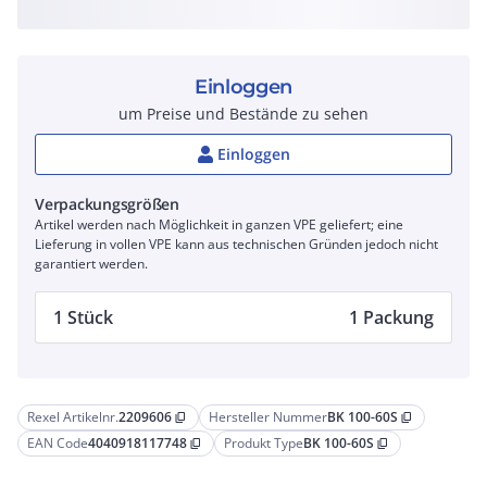
Einloggen
um Preise und Bestände zu sehen
Einloggen
Verpackungsgrößen
Artikel werden nach Möglichkeit in ganzen VPE geliefert; eine
Lieferung in vollen VPE kann aus technischen Gründen jedoch nicht
garantiert werden.
1 Stück
1 Packung
Rexel Artikelnr.
2209606
Hersteller Nummer
BK 100-60S
content_copy
content_copy
EAN Code
4040918117748
Produkt Type
BK 100-60S
content_copy
content_copy