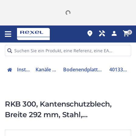
place
handyman
person
shopping_cart
0
Installation
Kanäle & Zubehör
Bodenendplatte für Kabelrinne
4013339270606
RKB 300, Kantenschutzblech,
Breite 292 mm, Stahl,
bandverzinkt DIN EN 10346, inkl.
Zubehör