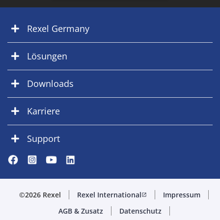
Rexel Germany
Lösungen
Downloads
Karriere
Support
©2026 Rexel
Rexel International
Impressum
open_in_new
AGB & Zusatz
Datenschutz