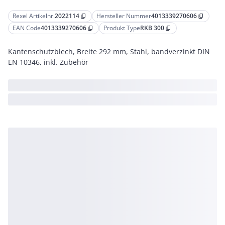
Rexel Artikelnr.
2022114
Hersteller Nummer
4013339270606
content_copy
content_copy
EAN Code
4013339270606
Produkt Type
RKB 300
content_copy
content_copy
Kantenschutzblech, Breite 292 mm, Stahl, bandverzinkt DIN
EN 10346, inkl. Zubehör