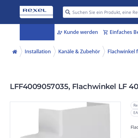
Kategorien
Kunde werden
Einfaches B
menu_book
person_add
shopping_cart
Installation
Kanäle & Zubehör
Flachwinkel 
LFF4009057035, Flachwinkel LF 4
Re
EA
Fla