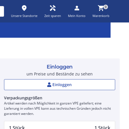
place
handyman
person
shopping_cart
0
Unsere Standorte
Zeit sparen
Mein Konto
Warenkorb
Kernsortiment
Kampagnen
Aktionen
workspace_premium
auto_awesome
percent_discount
Einloggen
um Preise und Bestände zu sehen
Einloggen
Verpackungsgrößen
Artikel werden nach Möglichkeit in ganzen VPE geliefert; eine
Lieferung in vollen VPE kann aus technischen Gründen jedoch nicht
garantiert werden.
1 Stück
1 Stück