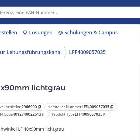
estellen
Lösungen
Schulungen & Campus
lightbulb
school
für Leitungsführungskanal
LFF4009057035
0x90mm lichtgrau
xel Artikelnr.
2966900
Hersteller Nummer
LFF4009057035
content_copy
content_copy
N Code
4012740022613
Produkt Type
LFF4009057035
content_copy
content_copy
chwinkel LF 40x90mm lichtgrau