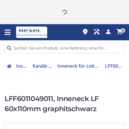
place
handyman
person
shopping_cart
0
Installation
Kanäle & Zubehör
Inneneck für Leitungsführungskanal
LFF6011049011
LFF6011049011, Inneneck LF
60x110mm graphitschwarz