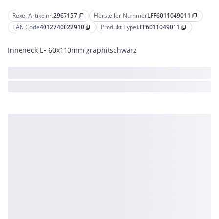
Rexel Artikelnr.
2967157
Hersteller Nummer
LFF6011049011
content_copy
content_copy
EAN Code
4012740022910
Produkt Type
LFF6011049011
content_copy
content_copy
Inneneck LF 60x110mm graphitschwarz