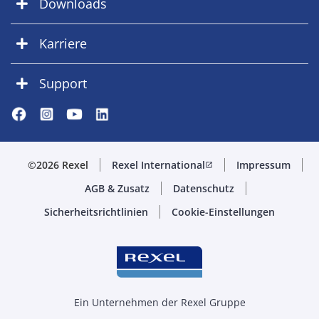
Downloads
Karriere
Support
©2026 Rexel
Rexel International
Impressum
open_in_new
AGB & Zusatz
Datenschutz
Sicherheitsrichtlinien
Cookie-Einstellungen
Ein Unternehmen der Rexel Gruppe