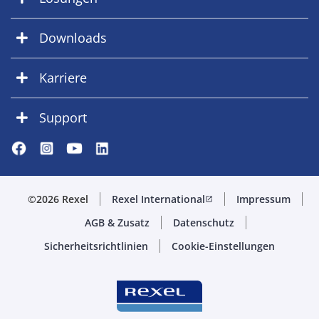
Downloads
Karriere
Support
©2026 Rexel
Rexel International
Impressum
open_in_new
AGB & Zusatz
Datenschutz
Sicherheitsrichtlinien
Cookie-Einstellungen