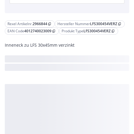
Rexel Artikelnr.
2966844
Hersteller Nummer
LFS300454VERZ
content_copy
content_copy
EAN Code
4012740023009
Produkt Type
LFS300454VERZ
content_copy
content_copy
Inneneck zu LFS 30x45mm verzinkt