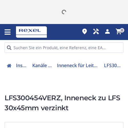
place
handyman
person
shopping_cart
0
Installation
Kanäle & Zubehör
Inneneck für Leitungsführungskanal
LFS300454VERZ
LFS300454VERZ, Inneneck zu LFS
30x45mm verzinkt