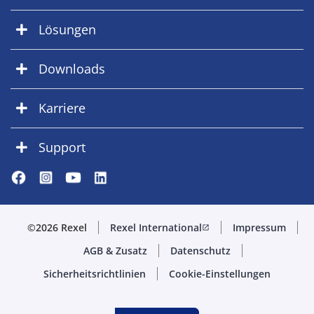
Lösungen
Downloads
Karriere
Support
©2026 Rexel
Rexel International
Impressum
open_in_new
AGB & Zusatz
Datenschutz
Sicherheitsrichtlinien
Cookie-Einstellungen