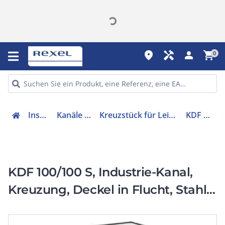
place
handyman
person
shopping_cart
0
Installation
Kanäle & Zubehör
Kreuzstück für Leitungsführungskanal
KDF 100/100 S
KDF 100/100 S, Industrie-Kanal,
Kreuzung, Deckel in Flucht, Stahl,
verzinkt, 100x100 mm