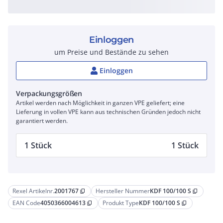
Einloggen
um Preise und Bestände zu sehen
Einloggen
Verpackungsgrößen
Artikel werden nach Möglichkeit in ganzen VPE geliefert; eine
Lieferung in vollen VPE kann aus technischen Gründen jedoch nicht
garantiert werden.
1 Stück
1 Stück
Rexel Artikelnr.
2001767
Hersteller Nummer
KDF 100/100 S
content_copy
content_copy
EAN Code
4050366004613
Produkt Type
KDF 100/100 S
content_copy
content_copy