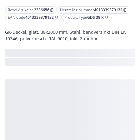
Rexel Artikelnr.
2336656
Hersteller Nummer
4013339379132
content_copy
content_copy
EAN Code
4013339379132
Produkt Type
GDS 38 R
content_copy
content_copy
GK-Deckel, glatt, 38x2000 mm, Stahl, bandverzinkt DIN EN
10346, pulverbesch. RAL 9010, inkl. Zubehör