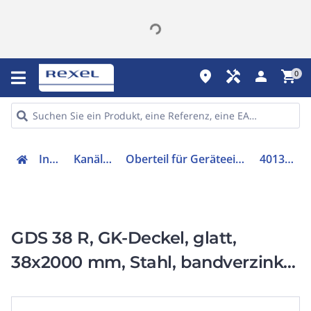
place
handyman
person
shopping_cart
0
Installation
Kanäle & Zubehör
Oberteil für Geräteeinbaukanal/Installationssäule
4013339379132
GDS 38 R, GK-Deckel, glatt,
38x2000 mm, Stahl, bandverzinkt
DIN EN 10346, pulverbesch. RAL
9010, inkl. Zubehör