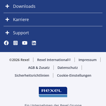
Downloads
Karriere
Support
©2026 Rexel
Rexel International
Impressum
open_in_new
AGB & Zusatz
Datenschutz
Sicherheitsrichtlinien
Cookie-Einstellungen
Ein Unternehmen der Rexel Gruppe