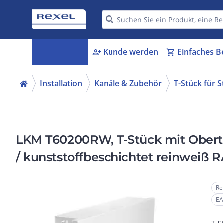
Kategorien
Kunde werden
Einfaches B
menu_book
person_add
shopping_cart
Installation
Kanäle & Zubehör
T-Stück für 
LKM T60200RW, T-Stück mit Obert
/ kunststoffbeschichtet reinweiß 
Re
EA
T-S