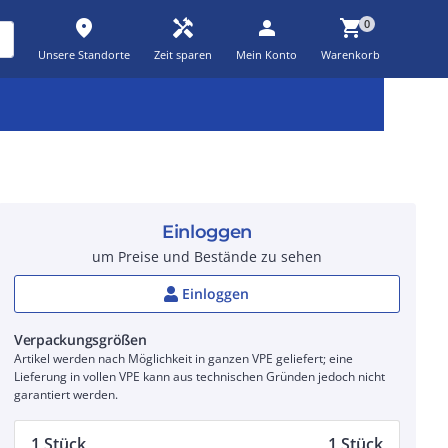
place
handyman
person
shopping_cart
0
Unsere Standorte
Zeit sparen
Mein Konto
Warenkorb
Kernsortiment
Kampagnen
Aktionen
workspace_premium
auto_awesome
percent_discount
Einloggen
um Preise und Bestände zu sehen
Einloggen
Verpackungsgrößen
Artikel werden nach Möglichkeit in ganzen VPE geliefert; eine
Lieferung in vollen VPE kann aus technischen Gründen jedoch nicht
garantiert werden.
1 Stück
1 Stück