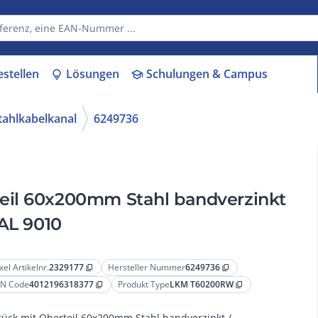
estellen
Lösungen
Schulungen & Campus
lightbulb
school
Stahlkabelkanal
6249736
eil 60x200mm Stahl bandverzinkt
RAL 9010
xel Artikelnr.
2329177
Hersteller Nummer
6249736
content_copy
content_copy
N Code
4012196318377
Produkt Type
LKM T60200RW
content_copy
content_copy
tück mit Oberteil 60x200mm Stahl bandverzinkt /