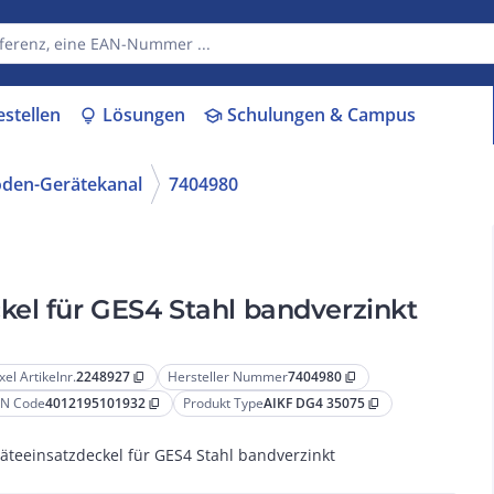
estellen
Lösungen
Schulungen & Campus
lightbulb
school
oden-Gerätekanal
7404980
kel für GES4 Stahl bandverzinkt
xel Artikelnr.
2248927
Hersteller Nummer
7404980
content_copy
content_copy
N Code
4012195101932
Produkt Type
AIKF DG4 35075
content_copy
content_copy
äteeinsatzdeckel für GES4 Stahl bandverzinkt