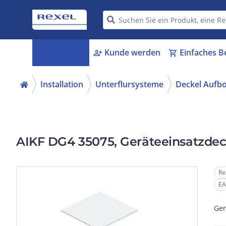
Kategorien
Kunde werden
Einfaches B
menu_book
person_add
shopping_cart
Installation
Unterflursysteme
Deckel Aufb
AIKF DG4 35075, Geräteeinsatzdec
Re
EA
Ger