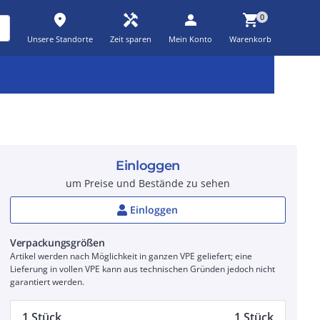
place
handyman
person
shopping_cart
0
Unsere Standorte
Zeit sparen
Mein Konto
Warenkorb
Kernsortiment
Kampagnen
Aktionen
workspace_premium
auto_awesome
percent_discount
Einloggen
um Preise und Bestände zu sehen
Einloggen
Verpackungsgrößen
Artikel werden nach Möglichkeit in ganzen VPE geliefert; eine
Lieferung in vollen VPE kann aus technischen Gründen jedoch nicht
garantiert werden.
1 Stück
1 Stück