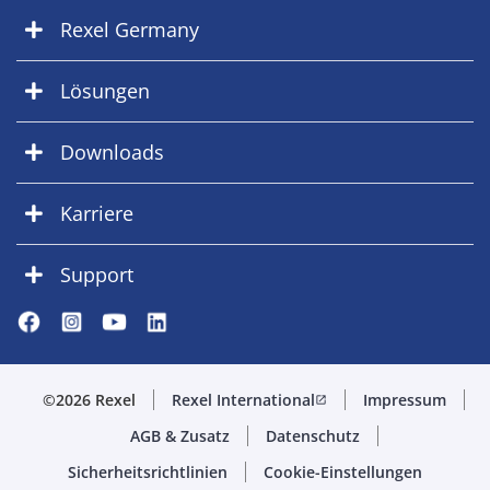
Rexel Germany
Lösungen
Downloads
Karriere
Support
©2026 Rexel
Rexel International
Impressum
open_in_new
AGB & Zusatz
Datenschutz
Sicherheitsrichtlinien
Cookie-Einstellungen