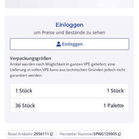
Einloggen
um Preise und Bestände zu sehen
Einloggen
Verpackungsgrößen
Artikel werden nach Möglichkeit in ganzen VPE geliefert; eine
Lieferung in vollen VPE kann aus technischen Gründen jedoch nicht
garantiert werden.
1 Stück
1 Stück
36 Stück
1 Palette
Rexel Artikelnr.
2956111
Hersteller Nummer
SPWG129005
content_copy
content_copy