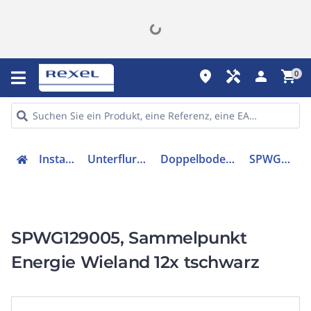
place
handyman
person
shopping_cart
0
Installation
Unterflursysteme
Doppelbodenverteiler
SPWG129005
SPWG129005, Sammelpunkt
Energie Wieland 12x tschwarz