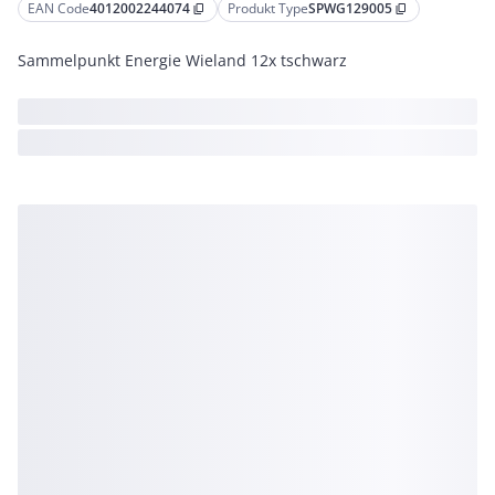
EAN Code
4012002244074
Produkt Type
SPWG129005
content_copy
content_copy
Sammelpunkt Energie Wieland 12x tschwarz