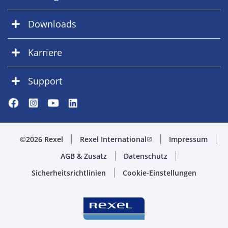
Downloads
Karriere
Support
©2026 Rexel
Rexel International
Impressum
open_in_new
AGB & Zusatz
Datenschutz
Sicherheitsrichtlinien
Cookie-Einstellungen