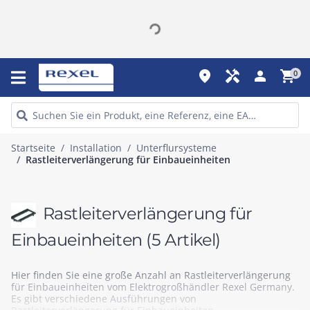
place
handyman
person
shopping_cart
0
Startseite
Installation
Unterflursysteme
Rastleiterverlängerung für Einbaueinheiten
Rastleiterverlängerung für
Einbaueinheiten
(5 Artikel)
Hier finden Sie eine große Anzahl an Rastleiterverlängerung
für Einbaueinheiten vom Elektrogroßhändler Rexel Germany.
Es gibt verschiedene Ausführungen von