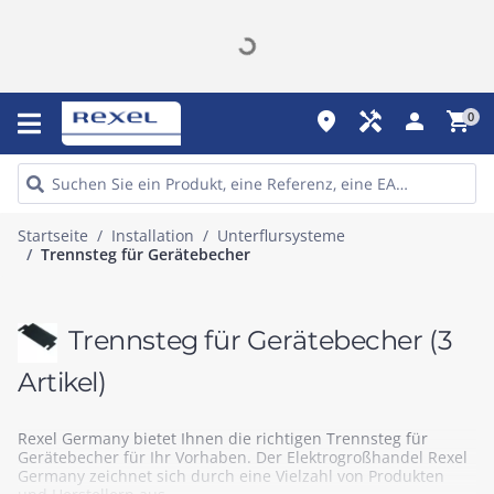
place
handyman
person
shopping_cart
0
Startseite
Installation
Unterflursysteme
Trennsteg für Gerätebecher
Trennsteg für Gerätebecher
(3
Artikel)
Rexel Germany bietet Ihnen die richtigen Trennsteg für
Gerätebecher für Ihr Vorhaben. Der Elektrogroßhandel Rexel
Germany zeichnet sich durch eine Vielzahl von Produkten