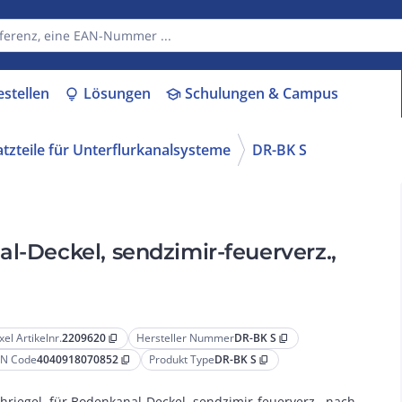
estellen
Lösungen
Schulungen & Campus
lightbulb
school
tzteile für Unterflurkanalsysteme
DR-BK S
l-Deckel, sendzimir-feuerverz.,
xel Artikelnr.
2209620
Hersteller Nummer
DR-BK S
content_copy
content_copy
N Code
4040918070852
Produkt Type
DR-BK S
content_copy
content_copy
hriegel, für Bodenkanal-Deckel, sendzimir-feuerverz., nach