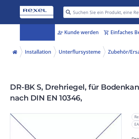
Kategorien
Kunde werden
Einfaches B
menu_book
person_add
shopping_cart
Installation
Unterflursysteme
Zubehör/Ersa
DR-BK S, Drehriegel, für Bodenkana
nach DIN EN 10346,
Re
EA
Dre