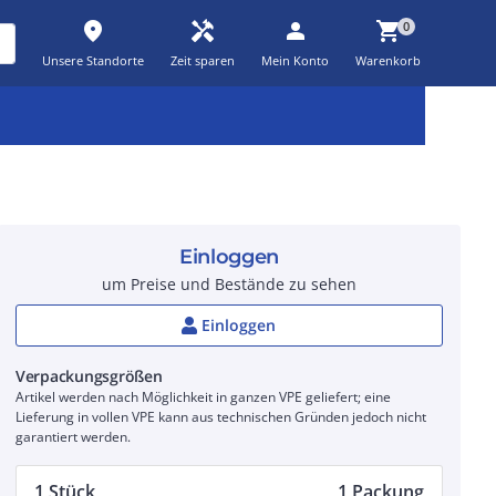
place
handyman
person
shopping_cart
0
Unsere Standorte
Zeit sparen
Mein Konto
Warenkorb
Kernsortiment
Kampagnen
Aktionen
workspace_premium
auto_awesome
percent_discount
Einloggen
um Preise und Bestände zu sehen
Einloggen
Verpackungsgrößen
Artikel werden nach Möglichkeit in ganzen VPE geliefert; eine
Lieferung in vollen VPE kann aus technischen Gründen jedoch nicht
garantiert werden.
1 Stück
1 Packung