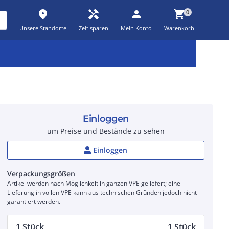
place
handyman
person
shopping_cart
0
Unsere Standorte
Zeit sparen
Mein Konto
Warenkorb
Kernsortiment
Kampagnen
Aktionen
workspace_premium
auto_awesome
percent_discount
Einloggen
um Preise und Bestände zu sehen
Einloggen
Verpackungsgrößen
Artikel werden nach Möglichkeit in ganzen VPE geliefert; eine
Lieferung in vollen VPE kann aus technischen Gründen jedoch nicht
garantiert werden.
1 Stück
1 Stück