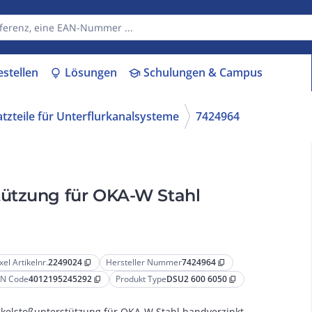
estellen
Lösungen
Schulungen & Campus
lightbulb
school
tzteile für Unterflurkanalsysteme
7424964
tützung für OKA-W Stahl
xel Artikelnr.
2249024
Hersteller Nummer
7424964
content_copy
content_copy
N Code
4012195245292
Produkt Type
DSU2 600 6050
content_copy
content_copy
kelstoßunterstützung für OKA-W Stahl bandverzinkt