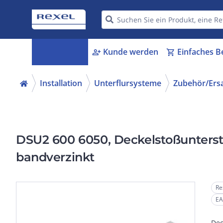
Kategorien
Kunde werden
Einfaches B
menu_book
person_add
shopping_cart
Installation
Unterflursysteme
Zubehör/Ersa
DSU2 600 6050, Deckelstoßunters
bandverzinkt
Re
EA
Dec