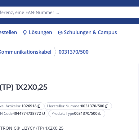
estellen
Lösungen
Schulungen & Campus
lightbulb
school
 Kommunikationskabel
0031370/500
TP) 1X2X0,25
xel Artikelnr.
1026918
Hersteller Nummer
0031370/500
content_copy
content_copy
N Code
4044774738772
Produkt Type
0031370/500
content_copy
content_copy
TRONIC® LI2YCY (TP) 1X2X0,25