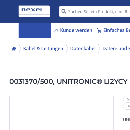
Kategorien
Kunde werden
Einfaches B
menu_book
person_add
shopping_cart
Kabel & Leitungen
Datenkabel
Daten- und
0031370/500, UNITRONIC® LI2YCY (
Re
EA
UNI