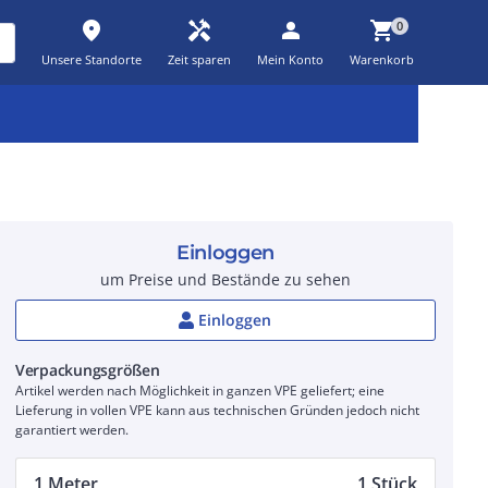
place
handyman
person
shopping_cart
0
Unsere Standorte
Zeit sparen
Mein Konto
Warenkorb
Kernsortiment
Kampagnen
Aktionen
workspace_premium
auto_awesome
percent_discount
Einloggen
um Preise und Bestände zu sehen
Einloggen
Verpackungsgrößen
Artikel werden nach Möglichkeit in ganzen VPE geliefert; eine
Lieferung in vollen VPE kann aus technischen Gründen jedoch nicht
garantiert werden.
1 Meter
1 Stück