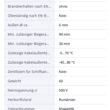
Brandverhalten nach EN 13501-6: Säureentwicklung
ohne
Ölbeständig nach EN IEC 60811-404
Nein
Außen-Ø ca.
6 mm
Min. zulässiger Biegeradius, flexibler Einsatz/freie Bewegung
90 mm
Min. zulässiger Biegeradius, stationärer Einsatz/fest verlegt
36 mm
Zulässige Kabelaußentemperatur bei Montage/Handling
-5...70 °C
Zulässige Kabelaußentemperatur nach Montage ohne Erschütterung
-40...80 °C
Zertifiziert für Schiffsanwendungen
Nein
Gewicht
60
Nennspannung U
500 V
Herkunftsland
Rumänien
Zolltarifnummer
85444995