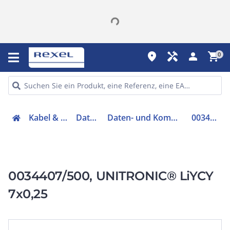
place
handyman
person
shopping_cart
0
Kabel & Leitungen
Datenkabel
Daten- und Kommunikationskabel
0034407/500
0034407/500, UNITRONIC® LiYCY
7x0,25