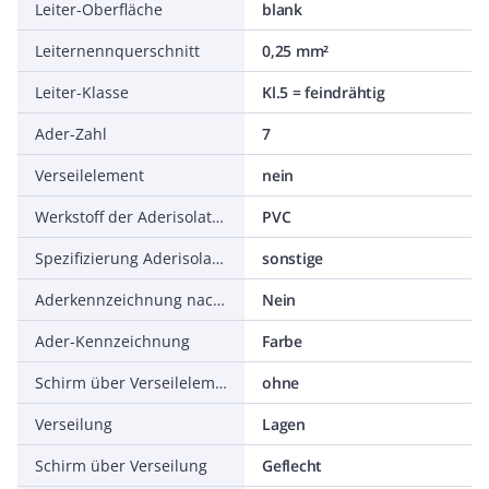
Leiter-Oberfläche
blank
Leiternennquerschnitt
0,25 mm²
Leiter-Klasse
Kl.5 = feindrähtig
Ader-Zahl
7
Verseilelement
nein
Werkstoff der Aderisolation
PVC
Spezifizierung Aderisolation
sonstige
Aderkennzeichnung nach HD 308 S2
Nein
Ader-Kennzeichnung
Farbe
Schirm über Verseilelement
ohne
Verseilung
Lagen
Schirm über Verseilung
Geflecht