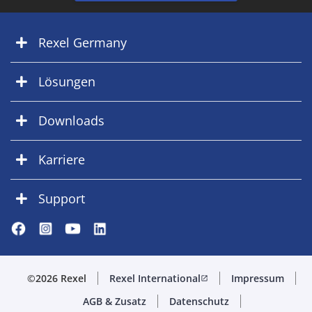
Rexel Germany
Lösungen
Downloads
Karriere
Support
©2026 Rexel
Rexel International
Impressum
open_in_new
AGB & Zusatz
Datenschutz