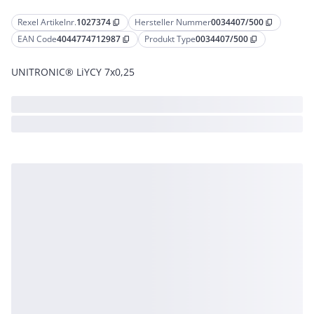
Rexel Artikelnr.
1027374
Hersteller Nummer
0034407/500
content_copy
content_copy
EAN Code
4044774712987
Produkt Type
0034407/500
content_copy
content_copy
UNITRONIC® LiYCY 7x0,25