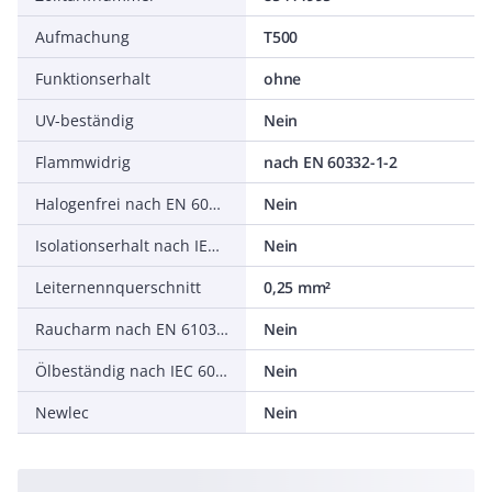
Aufmachung
T500
Funktionserhalt
ohne
UV-beständig
Nein
Flammwidrig
nach EN 60332-1-2
Halogenfrei nach EN 60754-1/2
Nein
Isolationserhalt nach IEC 60331
Nein
Leiternennquerschnitt
0,25 mm²
Raucharm nach EN 61034-2
Nein
Ölbeständig nach IEC 60811-404
Nein
Newlec
Nein