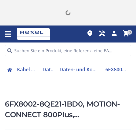
place
handyman
person
shopping_cart
0
Kabel & Leitungen
Datenkabel
Daten- und Kommunikationskabel
6FX80028QE211BD0
6FX8002-8QE21-1BD0, MOTION-
CONNECT 800Plus,
Einkabellösung OCC,
Verlängerungsleitung