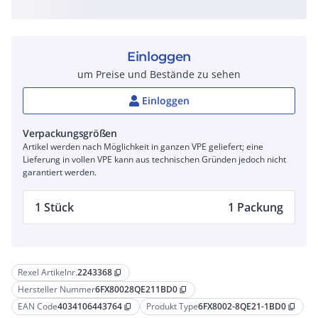
Einloggen
um Preise und Bestände zu sehen
Einloggen
Verpackungsgrößen
Artikel werden nach Möglichkeit in ganzen VPE geliefert; eine
Lieferung in vollen VPE kann aus technischen Gründen jedoch nicht
garantiert werden.
1 Stück
1 Packung
Rexel Artikelnr.
2243368
content_copy
Hersteller Nummer
6FX80028QE211BD0
content_copy
EAN Code
4034106443764
Produkt Type
6FX8002-8QE21-1BD0
content_copy
content_copy