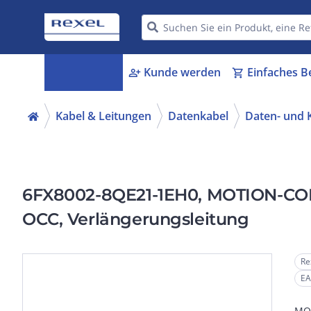
Kategorien
Kunde werden
Einfaches B
menu_book
person_add
shopping_cart
Kabel & Leitungen
Datenkabel
Daten- und
6FX8002-8QE21-1EH0, MOTION-CON
OCC, Verlängerungsleitung
Re
EA
MOT