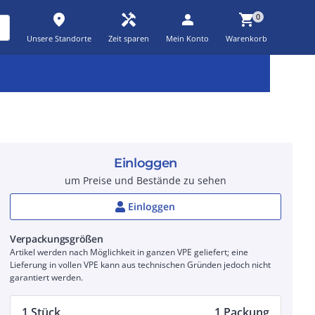
place
handyman
person
shopping_cart
0
Unsere Standorte
Zeit sparen
Mein Konto
Warenkorb
Kernsortiment
Kampagnen
Aktionen
workspace_premium
auto_awesome
percent_discount
Einloggen
um Preise und Bestände zu sehen
Einloggen
Verpackungsgrößen
Artikel werden nach Möglichkeit in ganzen VPE geliefert; eine
Lieferung in vollen VPE kann aus technischen Gründen jedoch nicht
garantiert werden.
1 Stück
1 Packung