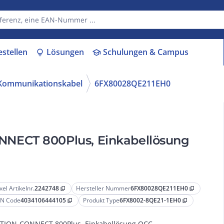
estellen
Lösungen
Schulungen & Campus
lightbulb
school
 Kommunikationskabel
6FX80028QE211EH0
NECT 800Plus, Einkabellösung
xel Artikelnr.
2242748
Hersteller Nummer
6FX80028QE211EH0
content_copy
content_copy
N Code
4034106444105
Produkt Type
6FX8002-8QE21-1EH0
content_copy
content_copy
ION-CONNECT 800Plus, Einkabellösung OCC,