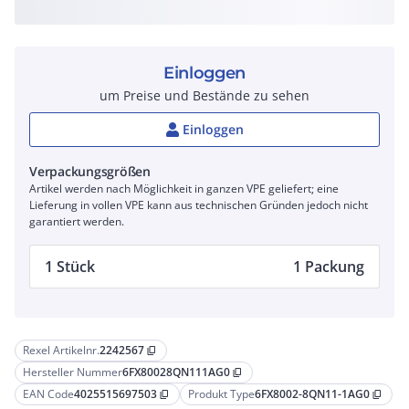
Einloggen
um Preise und Bestände zu sehen
Einloggen
Verpackungsgrößen
Artikel werden nach Möglichkeit in ganzen VPE geliefert; eine
Lieferung in vollen VPE kann aus technischen Gründen jedoch nicht
garantiert werden.
1 Stück
1 Packung
Rexel Artikelnr.
2242567
content_copy
Hersteller Nummer
6FX80028QN111AG0
content_copy
EAN Code
4025515697503
Produkt Type
6FX8002-8QN11-1AG0
content_copy
content_copy