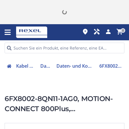
place
handyman
person
shopping_cart
0
Kabel & Leitungen
Datenkabel
Daten- und Kommunikationskabel
6FX80028QN111AG0
6FX8002-8QN11-1AG0, MOTION-
CONNECT 800Plus,
Einkabellösung OCC, Basisleitung