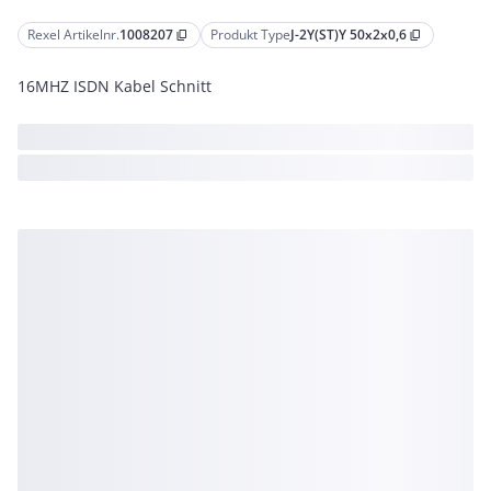
Rexel Artikelnr.
1008207
Produkt Type
J-2Y(ST)Y 50x2x0,6
content_copy
content_copy
16MHZ ISDN Kabel Schnitt