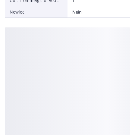
Übl. Trommelgr. b. 500 m Ø m
1
Newlec
Nein