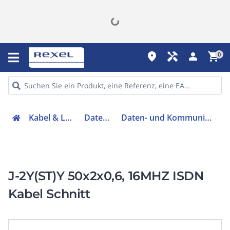
place
handyman
person
shopping_cart
0
Kabel & Leitungen
Datenkabel
Daten- und Kommunikationskabel
J-2Y(ST)Y 50x2x0,6, 16MHZ ISDN
Kabel Schnitt