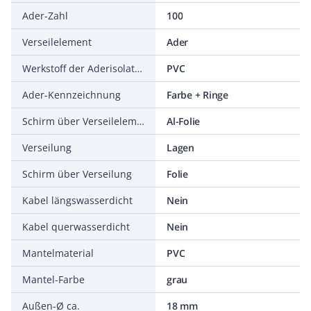
Ader-Zahl
100
Verseilelement
Ader
Werkstoff der Aderisolation
PVC
Ader-Kennzeichnung
Farbe + Ringe
Schirm über Verseilelement
Al-Folie
Verseilung
Lagen
Schirm über Verseilung
Folie
Kabel längswasserdicht
Nein
Kabel querwasserdicht
Nein
Mantelmaterial
PVC
Mantel-Farbe
grau
Außen-Ø ca.
18 mm