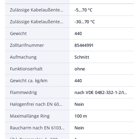
Zulässige Kabelaußentemperatur bei Montage/Handling
-5...70 °C
Zulässige Kabelaußentemperatur nach Montage ohne Erschütterung
-30...70 °C
Gewicht
440
Zolltarifnummer
85444991
Aufmachung
Schnitt
Funktionserhalt
ohne
Gewicht ca. kg/km
440
Flammwidrig
nach VDE 0482-332-1-2/IEC 60332-1-2
Halogenfrei nach EN 60754-1/2
Nein
Maximallänge Ring
100 m
Raucharm nach EN 61034-2
Nein