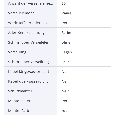
Anzahl der Verseilelemente
50
Verseilelement
Paare
Werkstoff der Aderisolation
PVC
Ader-Kennzeichnung
Farbe
Schirm über Verseilelement
ohne
Verseilung
Lagen
Schirm über Verseilung
Folie
Kabel längswasserdicht
Nein
Kabel querwasserdicht
Nein
Schutzmantel
Nein
Mantelmaterial
PVC
Mantel-Farbe
rot