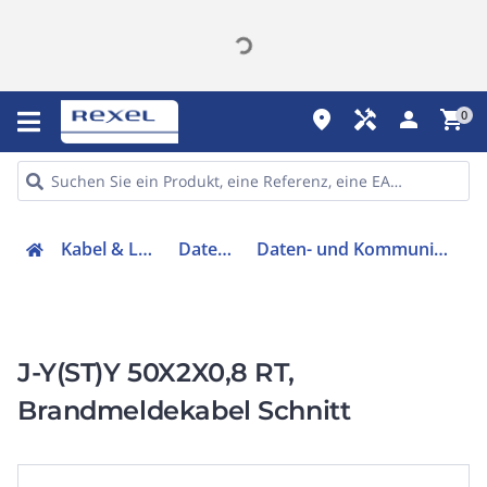
place
handyman
person
shopping_cart
0
Kabel & Leitungen
Datenkabel
Daten- und Kommunikationskabel
J-Y(ST)Y 50X2X0,8 RT,
Brandmeldekabel Schnitt