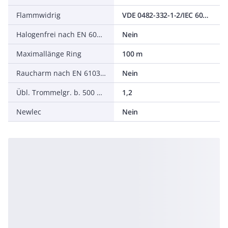
Flammwidrig
VDE 0482-332-1-2/IEC 60332-1-2
Halogenfrei nach EN 60754-1/2
Nein
Maximallänge Ring
100 m
Raucharm nach EN 61034-2
Nein
Übl. Trommelgr. b. 500 m Ø m
1,2
Newlec
Nein