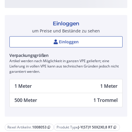
Einloggen
um Preise und Bestände zu sehen
Einloggen
Verpackungsgrößen
Artikel werden nach Möglichkeit in ganzen VPE geliefert; eine
Lieferung in vollen VPE kann aus technischen Gründen jedoch nicht
garantiert werden.
1 Meter
1 Meter
500 Meter
1 Trommel
Rexel Artikelnr.
1008053
Produkt Type
J-Y(ST)Y 50X2X0,8 RT
content_copy
content_copy