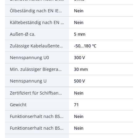
Ölbeständig nach EN IEC 60811-404
Nein
Kältebeständig nach EN 60811-504+505+506
Nein
Außen-Ø ca.
5 mm
Zulässige Kabelaußentemperatur nach Montage ohne Erschütterung
-50...180 °C
Nennspannung U0
300 V
Min. zulässiger Biegeradius, stationärer Einsatz/fest verlegt
30 mm
Nennspannung U
500 V
Zertifiziert für Schiffsanwendungen
Nein
Gewicht
71
Funktionserhalt nach BS 6387 CWZ
Nein
Funktionserhalt nach BS 8434-2
Nein