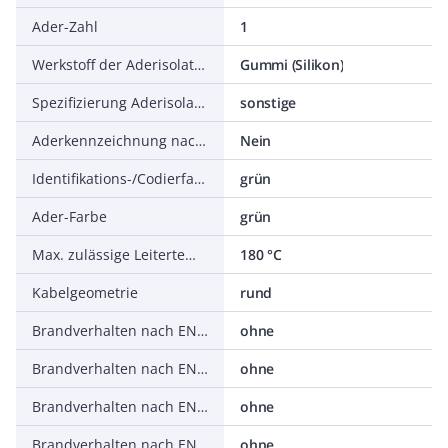
Ader-Zahl
1
Werkstoff der Aderisolation
Gummi (Silikon)
Spezifizierung Aderisolation
sonstige
Aderkennzeichnung nach HD 308 S2
Nein
Identifikations-/Codierfarbe Ader
grün
Ader-Farbe
grün
Max. zulässige Leitertemperatur
180 °C
Kabelgeometrie
rund
Brandverhalten nach EN 13501-6: Klasse
ohne
Brandverhalten nach EN 13501-6: Rauchentwicklung
ohne
Brandverhalten nach EN 13501-6: Abtropfverhalten
ohne
Brandverhalten nach EN 13501-6: Säureentwicklung
ohne