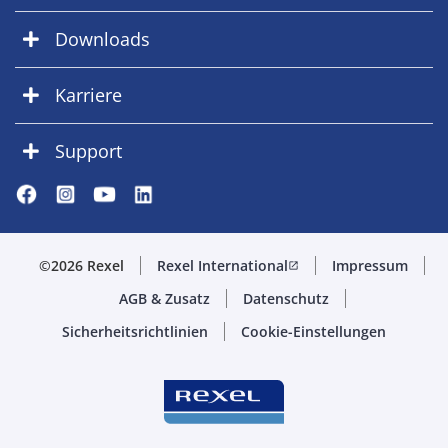
Downloads
Karriere
Support
©2026 Rexel
Rexel International
Impressum
open_in_new
AGB & Zusatz
Datenschutz
Sicherheitsrichtlinien
Cookie-Einstellungen