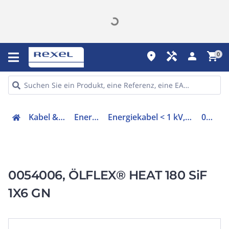
place
handyman
person
shopping_cart
0
Kabel & Leitungen
Energiekabel
Energiekabel < 1 kV, für feste Verlegung
0054006
0054006, ÖLFLEX® HEAT 180 SiF
1X6 GN