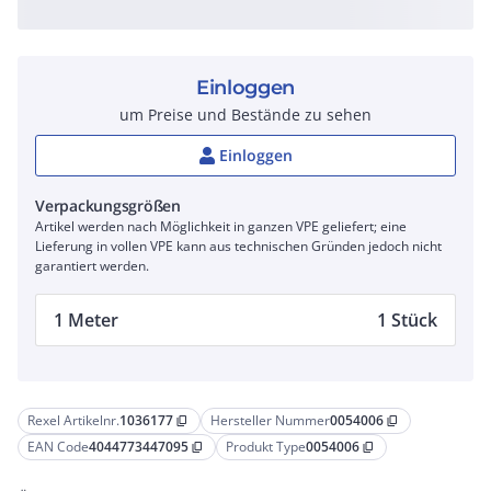
Einloggen
um Preise und Bestände zu sehen
Einloggen
Verpackungsgrößen
Artikel werden nach Möglichkeit in ganzen VPE geliefert; eine
Lieferung in vollen VPE kann aus technischen Gründen jedoch nicht
garantiert werden.
1 Meter
1 Stück
Rexel Artikelnr.
1036177
Hersteller Nummer
0054006
content_copy
content_copy
EAN Code
4044773447095
Produkt Type
0054006
content_copy
content_copy