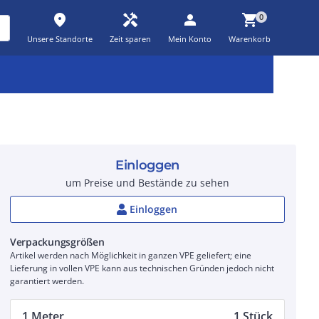
place
handyman
person
shopping_cart
0
Unsere Standorte
Zeit sparen
Mein Konto
Warenkorb
Kernsortiment
Kampagnen
Aktionen
workspace_premium
auto_awesome
percent_discount
Einloggen
um Preise und Bestände zu sehen
Einloggen
Verpackungsgrößen
Artikel werden nach Möglichkeit in ganzen VPE geliefert; eine
Lieferung in vollen VPE kann aus technischen Gründen jedoch nicht
garantiert werden.
1 Meter
1 Stück