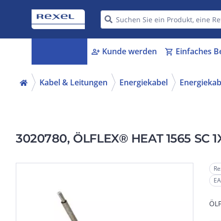
Kategorien
Kunde werden
Einfaches B
menu_book
person_add
shopping_cart
Kabel & Leitungen
Energiekabel
Energiekabe
3020780, ÖLFLEX® HEAT 1565 SC 1
Re
EA
ÖLF