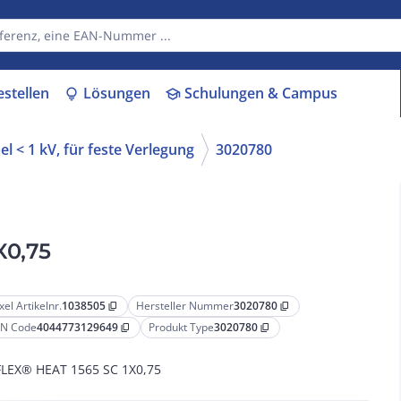
estellen
Lösungen
Schulungen & Campus
lightbulb
school
l < 1 kV, für feste Verlegung
3020780
X0,75
xel Artikelnr.
1038505
Hersteller Nummer
3020780
content_copy
content_copy
N Code
4044773129649
Produkt Type
3020780
content_copy
content_copy
LEX® HEAT 1565 SC 1X0,75