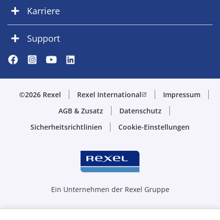
Karriere
Support
©2026 Rexel
Rexel International
Impressum
open_in_new
AGB & Zusatz
Datenschutz
Sicherheitsrichtlinien
Cookie-Einstellungen
Ein Unternehmen der Rexel Gruppe