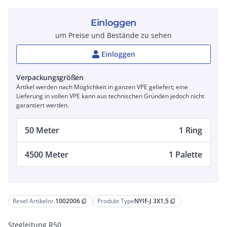
Einloggen
um Preise und Bestände zu sehen
Einloggen
Verpackungsgrößen
Artikel werden nach Möglichkeit in ganzen VPE geliefert; eine
Lieferung in vollen VPE kann aus technischen Gründen jedoch nicht
garantiert werden.
50 Meter
1 Ring
4500 Meter
1 Palette
Rexel Artikelnr.
1002006
Produkt Type
NYIF-J 3X1,5
content_copy
content_copy
Stegleitung R50