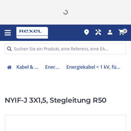
place
handyman
person
shopping_cart
0
Kabel & Leitungen
Energiekabel
Energiekabel < 1 kV, für feste Verlegung
NYIF-J 3X1,5, Stegleitung R50