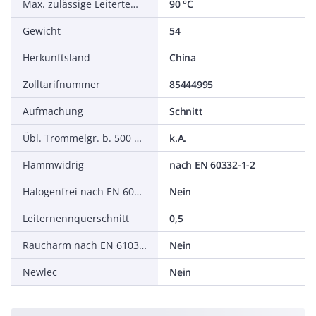
Max. zulässige Leitertemperatur
90 °C
Gewicht
54
Herkunftsland
China
Zolltarifnummer
85444995
Aufmachung
Schnitt
Übl. Trommelgr. b. 500 m Ø m
k.A.
Flammwidrig
nach EN 60332-1-2
Halogenfrei nach EN 60754-1/2
Nein
Leiternennquerschnitt
0,5
Raucharm nach EN 61034-2
Nein
Newlec
Nein