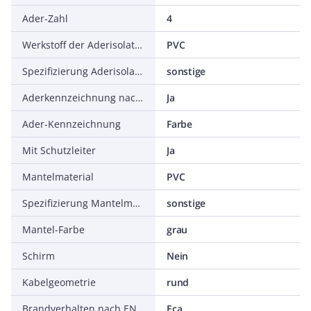
Ader-Zahl
4
Werkstoff der Aderisolation
PVC
Spezifizierung Aderisolation
sonstige
Aderkennzeichnung nach HD 308 S2
Ja
Ader-Kennzeichnung
Farbe
Mit Schutzleiter
Ja
Mantelmaterial
PVC
Spezifizierung Mantelmaterial
sonstige
Mantel-Farbe
grau
Schirm
Nein
Kabelgeometrie
rund
Brandverhalten nach EN 13501-6: Klasse
Eca