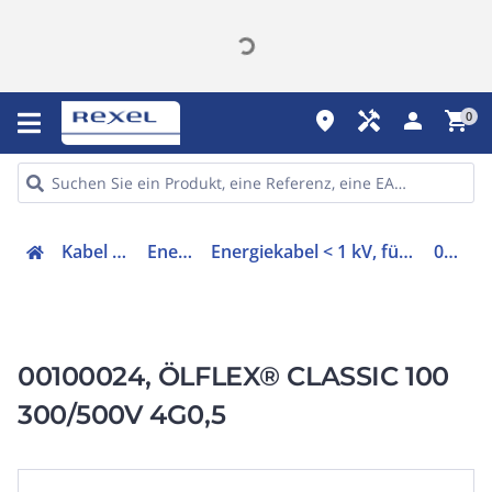
place
handyman
person
shopping_cart
0
Kabel & Leitungen
Energiekabel
Energiekabel < 1 kV, für ortsveränderlichen Einsatz
00100024
00100024, ÖLFLEX® CLASSIC 100
300/500V 4G0,5