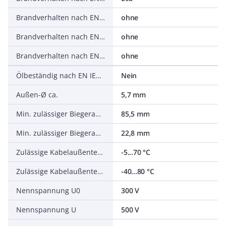
Brandverhalten nach EN 13501-6: Rauchentwicklung
ohne
Brandverhalten nach EN 13501-6: Abtropfverhalten
ohne
Brandverhalten nach EN 13501-6: Säureentwicklung
ohne
Ölbeständig nach EN IEC 60811-404
Nein
Außen-Ø ca.
5,7 mm
Min. zulässiger Biegeradius, flexibler Einsatz/freie Bewegung
85,5 mm
Min. zulässiger Biegeradius, stationärer Einsatz/fest verlegt
22,8 mm
Zulässige Kabelaußentemperatur bei Montage/Handling
-5...70 °C
Zulässige Kabelaußentemperatur nach Montage ohne Erschütterung
-40...80 °C
Nennspannung U0
300 V
Nennspannung U
500 V