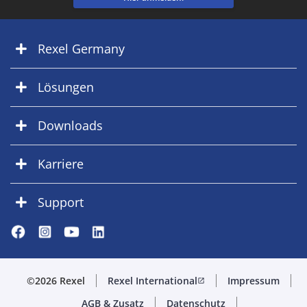
Rexel Germany
Lösungen
Downloads
Karriere
Support
©2026 Rexel
Rexel International
Impressum
open_in_new
AGB & Zusatz
Datenschutz