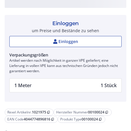
Einloggen
um Preise und Bestände zu sehen
Einloggen
Verpackungsgrößen
Artikel werden nach Möglichkeit in ganzen VPE geliefert; eine
Lieferung in vollen VPE kann aus technischen Gründen jedoch nicht
garantiert werden.
1 Meter
1 Stück
Rexel Artikelnr.
1021975
Hersteller Nummer
00100024
content_copy
content_copy
EAN Code
4044774896816
Produkt Type
00100024
content_copy
content_copy