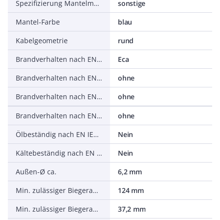
Spezifizierung Mantelmaterial
sonstige
Mantel-Farbe
blau
Kabelgeometrie
rund
Brandverhalten nach EN 13501-6: Klasse
Eca
Brandverhalten nach EN 13501-6: Rauchentwicklung
ohne
Brandverhalten nach EN 13501-6: Abtropfverhalten
ohne
Brandverhalten nach EN 13501-6: Säureentwicklung
ohne
Ölbeständig nach EN IEC 60811-404
Nein
Kältebeständig nach EN 60811-504+505+506
Nein
Außen-Ø ca.
6,2 mm
Min. zulässiger Biegeradius, flexibler Einsatz/freie Bewegung
124 mm
Min. zulässiger Biegeradius, stationärer Einsatz/fest verlegt
37,2 mm