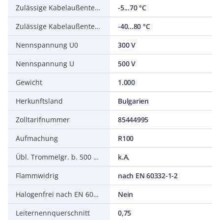
Zulässige Kabelaußentemperatur bei Montage/Handling
-5...70 °C
Zulässige Kabelaußentemperatur nach Montage ohne Erschütterung
-40...80 °C
Nennspannung U0
300 V
Nennspannung U
500 V
Gewicht
1.000
Herkunftsland
Bulgarien
Zolltarifnummer
85444995
Aufmachung
R100
Übl. Trommelgr. b. 500 m Ø m
k.A.
Flammwidrig
nach EN 60332-1-2
Halogenfrei nach EN 60754-1/2
Nein
Leiternennquerschnitt
0,75