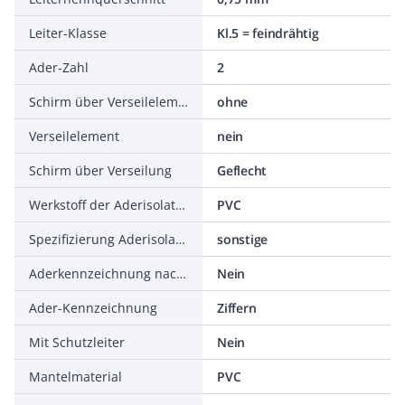
Leiter-Klasse
Kl.5 = feindrähtig
Ader-Zahl
2
Schirm über Verseilelement
ohne
Verseilelement
nein
Schirm über Verseilung
Geflecht
Werkstoff der Aderisolation
PVC
Spezifizierung Aderisolation
sonstige
Aderkennzeichnung nach HD 308 S2
Nein
Ader-Kennzeichnung
Ziffern
Mit Schutzleiter
Nein
Mantelmaterial
PVC