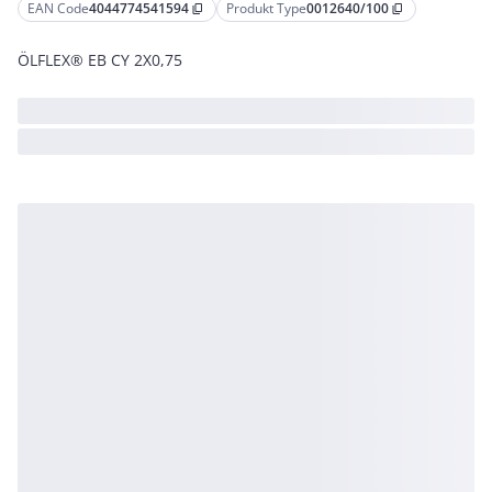
EAN Code
4044774541594
Produkt Type
0012640/100
content_copy
content_copy
ÖLFLEX® EB CY 2X0,75