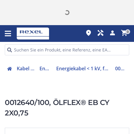
place
handyman
person
shopping_cart
0
Kabel & Leitungen
Energiekabel
Energiekabel < 1 kV, für ortsveränderlichen Einsatz
0012640/100
0012640/100, ÖLFLEX® EB CY
2X0,75