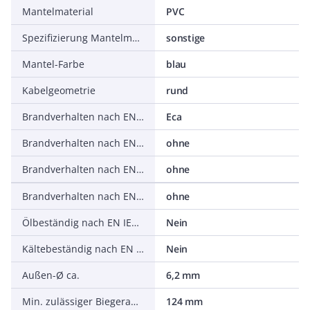
Mantelmaterial
PVC
Spezifizierung Mantelmaterial
sonstige
Mantel-Farbe
blau
Kabelgeometrie
rund
Brandverhalten nach EN 13501-6: Klasse
Eca
Brandverhalten nach EN 13501-6: Rauchentwicklung
ohne
Brandverhalten nach EN 13501-6: Abtropfverhalten
ohne
Brandverhalten nach EN 13501-6: Säureentwicklung
ohne
Ölbeständig nach EN IEC 60811-404
Nein
Kältebeständig nach EN 60811-504+505+506
Nein
Außen-Ø ca.
6,2 mm
Min. zulässiger Biegeradius, flexibler Einsatz/freie Bewegung
124 mm