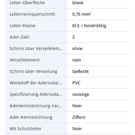
Leiter-Oberfläche
blank
Leiternennquerschnitt
0,75 mm²
Leiter-Klasse
Kl.5 = feindrähtig
Ader-Zahl
2
Schirm über Verseilelement
ohne
Verseilelement
nein
Schirm über Verseilung
Geflecht
Werkstoff der Aderisolation
PVC
Spezifizierung Aderisolation
sonstige
Aderkennzeichnung nach HD 308 S2
Nein
Ader-Kennzeichnung
Ziffern
Mit Schutzleiter
Nein