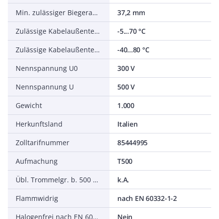
Min. zulässiger Biegeradius, stationärer Einsatz/fest verlegt
37,2 mm
Zulässige Kabelaußentemperatur bei Montage/Handling
-5...70 °C
Zulässige Kabelaußentemperatur nach Montage ohne Erschütterung
-40...80 °C
Nennspannung U0
300 V
Nennspannung U
500 V
Gewicht
1.000
Herkunftsland
Italien
Zolltarifnummer
85444995
Aufmachung
T500
Übl. Trommelgr. b. 500 m Ø m
k.A.
Flammwidrig
nach EN 60332-1-2
Halogenfrei nach EN 60754-1/2
Nein