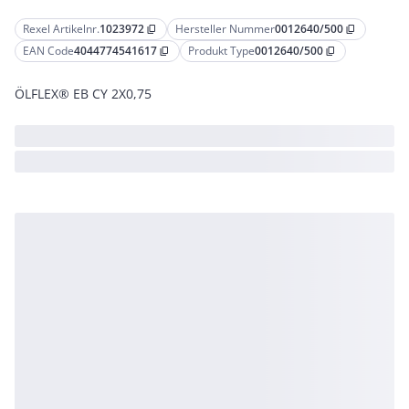
Rexel Artikelnr.
1023972
Hersteller Nummer
0012640/500
content_copy
content_copy
EAN Code
4044774541617
Produkt Type
0012640/500
content_copy
content_copy
ÖLFLEX® EB CY 2X0,75