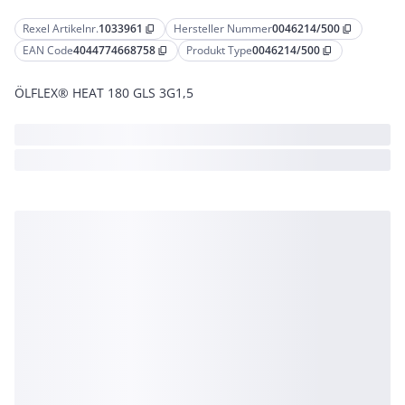
Rexel Artikelnr.
1033961
Hersteller Nummer
0046214/500
content_copy
content_copy
EAN Code
4044774668758
Produkt Type
0046214/500
content_copy
content_copy
ÖLFLEX® HEAT 180 GLS 3G1,5