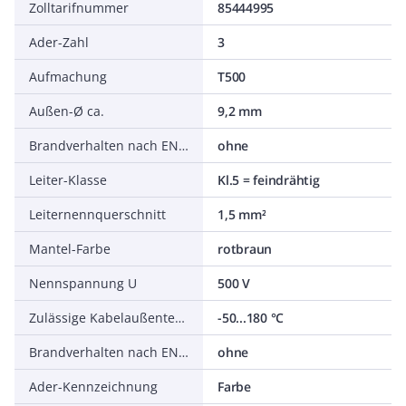
Zolltarifnummer
85444995
Ader-Zahl
3
Aufmachung
T500
Außen-Ø ca.
9,2 mm
Brandverhalten nach EN 13501-6: Klasse
ohne
Leiter-Klasse
Kl.5 = feindrähtig
Leiternennquerschnitt
1,5 mm²
Mantel-Farbe
rotbraun
Nennspannung U
500 V
Zulässige Kabelaußentemperatur nach Montage ohne Erschütterung
-50...180 °C
Brandverhalten nach EN 13501-6: Abtropfverhalten
ohne
Ader-Kennzeichnung
Farbe