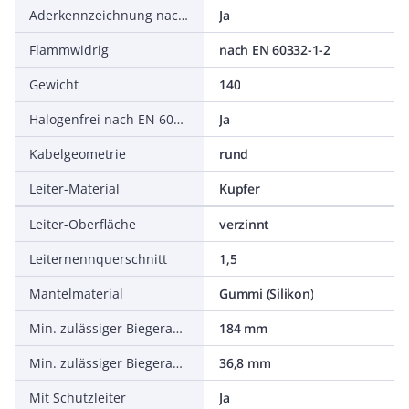
Aderkennzeichnung nach HD 308 S2
Ja
Flammwidrig
nach EN 60332-1-2
Gewicht
140
Halogenfrei nach EN 60754-1/2
Ja
Kabelgeometrie
rund
Leiter-Material
Kupfer
Leiter-Oberfläche
verzinnt
Leiternennquerschnitt
1,5
Mantelmaterial
Gummi (Silikon)
Min. zulässiger Biegeradius, flexibler Einsatz/freie Bewegung
184 mm
Min. zulässiger Biegeradius, stationärer Einsatz/fest verlegt
36,8 mm
Mit Schutzleiter
Ja