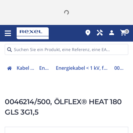
place
handyman
person
shopping_cart
0
Kabel & Leitungen
Energiekabel
Energiekabel < 1 kV, für ortsveränderlichen Einsatz
0046214/500
0046214/500, ÖLFLEX® HEAT 180
GLS 3G1,5